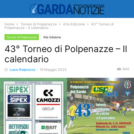
Home
Torneo di Polpenazze
43a Edizione
43° Torneo di
Polpenazze – Il calendario
Torneo di Polpenazze
43a Edizione
43° Torneo di Polpenazze – Il
calendario
840
Di
Luca Delpozzo
-
19 Maggio 2023