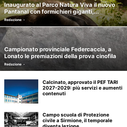
Inaugurato al Parco Natura Viva il nuovo
Pantanal con formichieri giganti,...
Redazione
-
Campionato provinciale Federcaccia, a
Lonato le premiazioni della prova cinofila
Redazione
-
Calcinato, approvato il PEF TARI
2027-2029: più servizi e aumenti
contenuti
Campo scuola di Protezione
civile a Sirmione, il temporale
diventa lezione