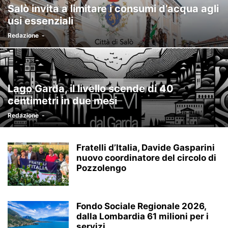
Salò invita a limitare i consumi d’acqua agli
usi essenziali
Redazione
-
Lago Garda, il livello scende di 40
centimetri in due mesi
Redazione
-
Fratelli d’Italia, Davide Gasparini
nuovo coordinatore del circolo di
Pozzolengo
Fondo Sociale Regionale 2026,
dalla Lombardia 61 milioni per i
servizi...