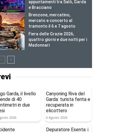
appuntamenti tra Salò, Garda
e Bracciano
Brenzone, mercatino,
mercato e concerto al
tramonto il 6 e 7 agosto
Fiera delle Grazie 2026,
quattro giorni e due notti per i
Madonnari
revi
go Garda, il livello
Canyoning Riva del
ende di 40
Garda: turista ferita e
ntimetri in due
recuperata in
si
elicottero
gosto 2026
6 Agosto 2026
cidente
Depuratore Esenta: i