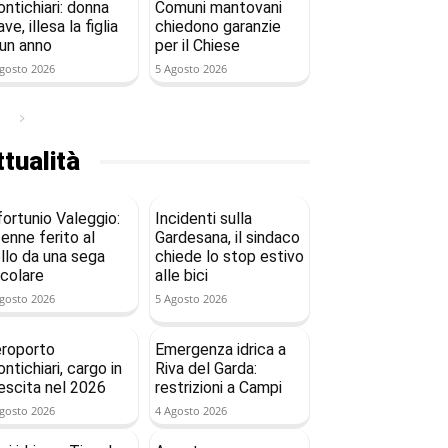
ntichiari: donna
Comuni mantovani
ave, illesa la figlia
chiedono garanzie
 un anno
per il Chiese
gosto 2026
5 Agosto 2026
tualità
fortunio Valeggio:
Incidenti sulla
enne ferito al
Gardesana, il sindaco
llo da una sega
chiede lo stop estivo
rcolare
alle bici
gosto 2026
5 Agosto 2026
roporto
Emergenza idrica a
ntichiari, cargo in
Riva del Garda:
escita nel 2026
restrizioni a Campi
gosto 2026
4 Agosto 2026