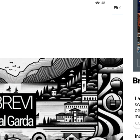
48
0
B
La
sc
ce
me
6 A
In