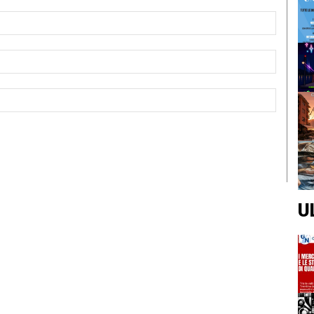
Nome:*
Email:*
Sito
Web:
U