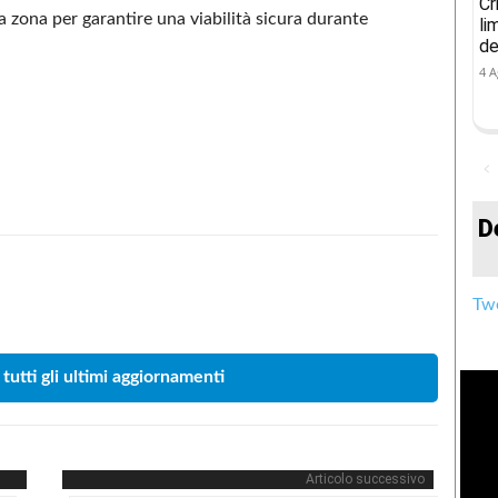
Cr
la zona per garantire una viabilità sicura durante
li
de
4 A
D
Condividere
Twe
 tutti gli ultimi aggiornamenti
Articolo successivo