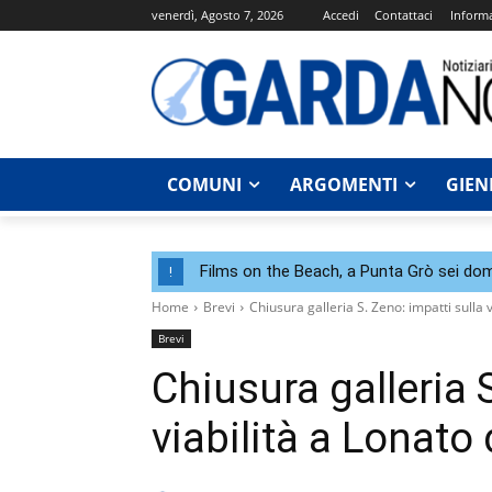
venerdì, Agosto 7, 2026
Accedi
Contattaci
Informa
COMUNI
ARGOMENTI
GIEN
Films on the Beach, a Punta Grò sei dom
!
Home
Brevi
Chiusura galleria S. Zeno: impatti sulla 
Brevi
Chiusura galleria 
viabilità a Lonato