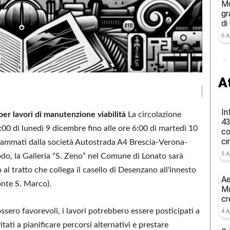
Mo
gr
di
6 A
At
In
per lavori di manutenzione viabilità
La circolazione
43
00 di lunedì 9 dicembre fino alle ore 6:00 di martedì 10
co
ci
grammati dalla società Autostrada A4 Brescia-Verona-
5 A
o, la Galleria “S. Zeno” nel Comune di Lonato sarà
 al tratto che collega il casello di Desenzano all'innesto
Ae
onte S. Marco).
Mo
cr
sero favorevoli, i lavori potrebbero essere posticipati a
4 A
tati a pianificare percorsi alternativi e prestare