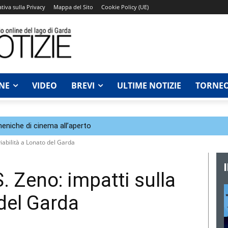
tiva sulla Privacy
Mappa del Sito
Cookie Policy (UE)
NE
VIDEO
BREVI
ULTIME NOTIZIE
TORNEO
eniche di cinema all’aperto
viabilità a Lonato del Garda
S. Zeno: impatti sulla
 del Garda