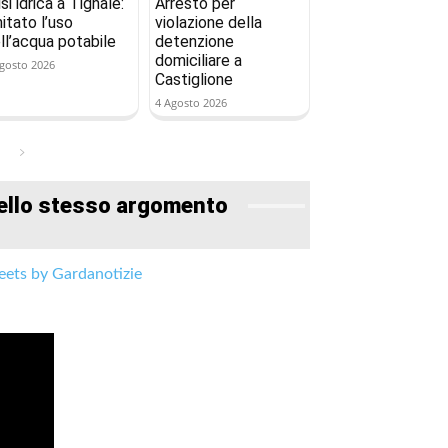
isi idrica a Tignale:
Arresto per
mitato l’uso
violazione della
ll’acqua potabile
detenzione
domiciliare a
gosto 2026
Castiglione
4 Agosto 2026
ello stesso argomento
ets by Gardanotizie