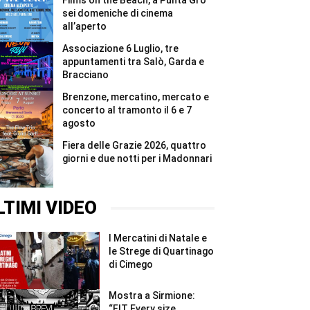
Films on the Beach, a Punta Grò
#Shorts
6
e
sei domeniche di cinema
7
all’aperto
agosto
#Shorts
Associazione 6 Luglio, tre
appuntamenti tra Salò, Garda e
Bracciano
Brenzone, mercatino, mercato e
concerto al tramonto il 6 e 7
agosto
Fiera delle Grazie 2026, quattro
giorni e due notti per i Madonnari
LTIMI VIDEO
I Mercatini di Natale e
le Strege di Quartinago
di Cimego
Mostra a Sirmione:
“FIT Every size