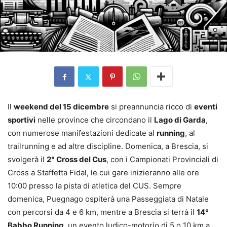
Il
weekend del 15 dicembre
si preannuncia ricco di
eventi
sportivi
nelle province che circondano il
Lago di Garda
,
con numerose manifestazioni dedicate al
running
, al
trailrunning e ad altre discipline. Domenica, a Brescia, si
svolgerà il
2° Cross del Cus
, con i Campionati Provinciali di
Cross a Staffetta Fidal, le cui gare inizieranno alle ore
10:00 presso la pista di atletica del CUS. Sempre
domenica, Puegnago ospiterà una Passeggiata di Natale
con percorsi da 4 e 6 km, mentre a Brescia si terrà il
14°
Babbo Running
, un evento ludico-motorio di 5 o 10 km a