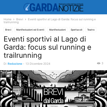
Home
Brevi
Eventi sportivi al Lago di Garda: focus sul running e
trailrunning
Brevi
Manifestazioni ed Eventi
Manifestazioni
Spettacoli
Teatro
Eventi sportivi al Lago di
Garda: focus sul running e
trailrunning
3
Di
Redazione
-
13 Dicembre 2024