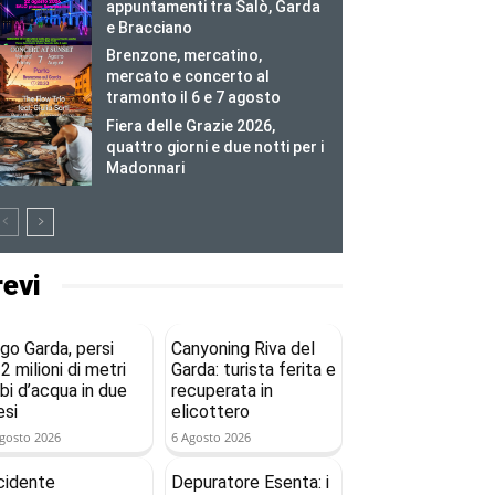
appuntamenti tra Salò, Garda
e Bracciano
Brenzone, mercatino,
mercato e concerto al
tramonto il 6 e 7 agosto
Fiera delle Grazie 2026,
quattro giorni e due notti per i
Madonnari
revi
go Garda, persi
Canyoning Riva del
2 milioni di metri
Garda: turista ferita e
bi d’acqua in due
recuperata in
si
elicottero
gosto 2026
6 Agosto 2026
cidente
Depuratore Esenta: i