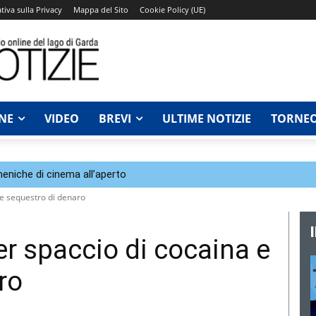
tiva sulla Privacy
Mappa del Sito
Cookie Policy (UE)
NE
VIDEO
BREVI
ULTIME NOTIZIE
TORNEO
eniche di cinema all’aperto
 e sequestro di denaro
er spaccio di cocaina e
ro