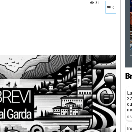
31
0
B
La
22
cu
me
6 A
In