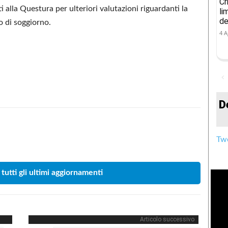
Cr
 alla Questura per ulteriori valutazioni riguardanti la
li
de
so di soggiorno.
4 A
D
Condividere
Twe
 tutti gli ultimi aggiornamenti
Articolo successivo