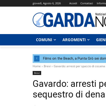
giovedì, Agosto 6, 2026
Accedi
Contattaci
Informa
COMUNI
ARGOMENTI
GIEN
Films on the Beach, a Punta Grò sei dom
!
Home
Brevi
Gavardo: arresti per spaccio di cocaina
Brevi
Gavardo: arresti p
sequestro di dena