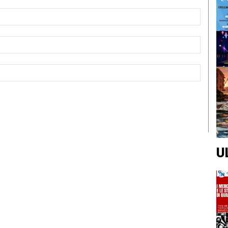
Nome:*
Email:*
Sito
Web:
U