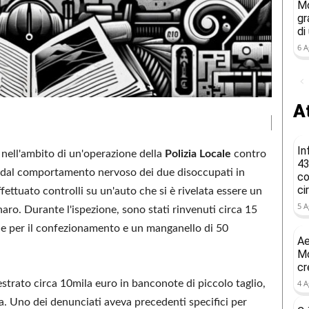
Mo
gr
di
6 A
At
In
nell'ambito di un'operazione della
Polizia Locale
contro
43
iti dal comportamento nervoso dei due disoccupati in
co
ci
ettuato controlli su un'auto che si è rivelata essere un
5 A
aro. Durante l'ispezione, sono stati rinvenuti circa 15
le per il confezionamento e un manganello di 50
Ae
Mo
cr
estrato circa 10mila euro in banconote di piccolo taglio,
4 A
ta. Uno dei denunciati aveva precedenti specifici per