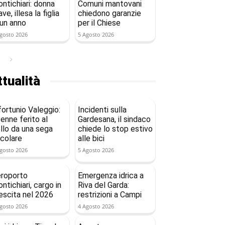
ntichiari: donna
Comuni mantovani
ave, illesa la figlia
chiedono garanzie
 un anno
per il Chiese
gosto 2026
5 Agosto 2026
tualità
fortunio Valeggio:
Incidenti sulla
enne ferito al
Gardesana, il sindaco
llo da una sega
chiede lo stop estivo
rcolare
alle bici
gosto 2026
5 Agosto 2026
roporto
Emergenza idrica a
ntichiari, cargo in
Riva del Garda:
escita nel 2026
restrizioni a Campi
gosto 2026
4 Agosto 2026