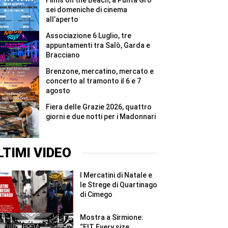
Films on the Beach, a Punta Grò
#Shorts
in
quattro
sei domeniche di cinema
giorni
all’aperto
tutti
i
Associazione 6 Luglio, tre
5.000
appuntamenti tra Salò, Garda e
pettorali
Bracciano
#Shorts
Brenzone, mercatino, mercato e
concerto al tramonto il 6 e 7
agosto
Fiera delle Grazie 2026, quattro
giorni e due notti per i Madonnari
LTIMI VIDEO
I Mercatini di Natale e
le Strege di Quartinago
di Cimego
Mostra a Sirmione:
“FIT Every size