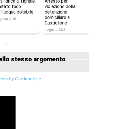
isi idrica a Tignale:
Arresto per
mitato l’uso
violazione della
ll’acqua potabile
detenzione
domiciliare a
gosto 2026
Castiglione
4 Agosto 2026
ello stesso argomento
ets by Gardanotizie