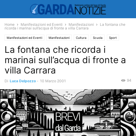
Home
Manifestazioni ed Eventi
Manifestazioni
La fontana che
ricorda i marinai sull’acqua di fronte a villa Carrara
Manifestazioni ed Eventi
Manifestazioni
Cultura
Scuola
Sport
La fontana che ricorda i
Vela
marinai sull’acqua di fronte a
villa Carrara
94
Di
Luca Delpozzo
-
10 Marzo 2001