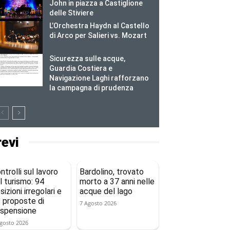
John in piazza a Castiglione
delle Stiviere
L’Orchestra Haydn al Castello
di Arco per Salieri vs. Mozart
Sicurezza sulle acque,
Guardia Costiera e
Navigazione Laghi rafforzano
la campagna di prudenza
revi
ntrolli sul lavoro
Bardolino, trovato
l turismo: 94
morto a 37 anni nelle
sizioni irregolari e
acque del lago
 proposte di
7 Agosto 2026
spensione
gosto 2026