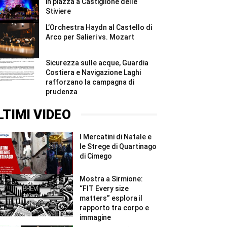
in piazza a Castiglione delle
Stiviere
L’Orchestra Haydn al Castello di
Arco per Salieri vs. Mozart
Sicurezza sulle acque, Guardia
Costiera e Navigazione Laghi
rafforzano la campagna di
prudenza
LTIMI VIDEO
I Mercatini di Natale e
le Strege di Quartinago
di Cimego
Mostra a Sirmione:
“FIT Every size
matters” esplora il
rapporto tra corpo e
immagine