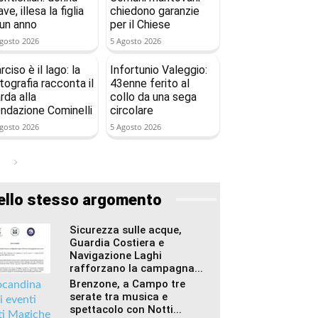
ave, illesa la figlia
chiedono garanzie
 un anno
per il Chiese
gosto 2026
5 Agosto 2026
rciso è il lago: la
Infortunio Valeggio:
tografia racconta il
43enne ferito al
rda alla
collo da una sega
ndazione Cominelli
circolare
gosto 2026
5 Agosto 2026
ello stesso argomento
Sicurezza sulle acque,
Guardia Costiera e
Navigazione Laghi
rafforzano la campagna...
Brenzone, a Campo tre
serate tra musica e
spettacolo con Notti...