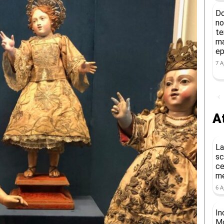
Do
no
te
ma
ep
7 A
At
La
sc
ce
me
6 A
In
Mo