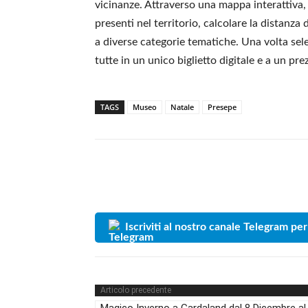
vicinanze. Attraverso una mappa interattiva, 
presenti nel territorio, calcolare la distanza 
a diverse categorie tematiche. Una volta selez
tutte in un unico biglietto digitale e a un pr
TAGS
Museo
Natale
Presepe
Iscriviti al nostro canale Telegram per
Articolo precedente
Magico Inverno a Gardaland dal 8 Dicembre al