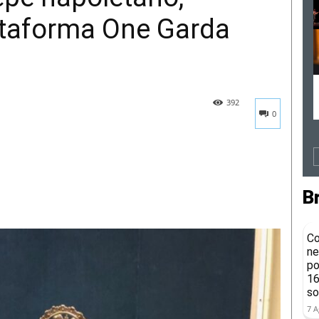
ttaforma One Garda
392
0
B
Co
ne
po
16
so
7 A