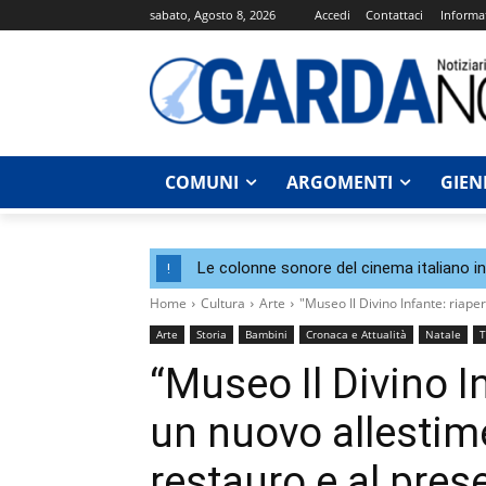
sabato, Agosto 8, 2026
Accedi
Contattaci
Informat
COMUNI
ARGOMENTI
GIEN
Le colonne sonore del cinema italiano i
!
Home
Cultura
Arte
"Museo Il Divino Infante: riape
Arte
Storia
Bambini
Cronaca e Attualità
Natale
T
“Museo Il Divino I
un nuovo allestim
restauro e al pres