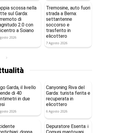
ppia scossa nella
Tremosine, auto fuori
tte sul Garda:
strada a Berna:
rremoto di
settantenne
gnitudo 2.0 con
soccorso e
icentro a Soiano
trasferito in
elicottero
gosto 2026
7 Agosto 2026
tualità
go Garda, il livello
Canyoning Riva del
ende di 40
Garda: turista ferita e
ntimetri in due
recuperata in
si
elicottero
gosto 2026
6 Agosto 2026
cidente
Depuratore Esenta: i
ntichiari: donna
Comuni mantovani