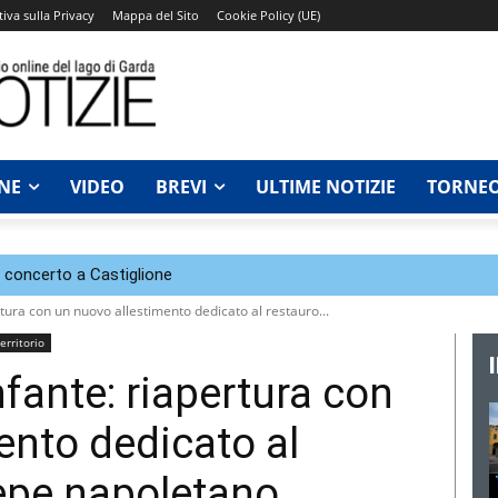
iva sulla Privacy
Mappa del Sito
Cookie Policy (UE)
NE
VIDEO
BREVI
ULTIME NOTIZIE
TORNEO
n concerto a Castiglione
rtura con un nuovo allestimento dedicato al restauro...
erritorio
nfante: riapertura con
ento dedicato al
epe napoletano,