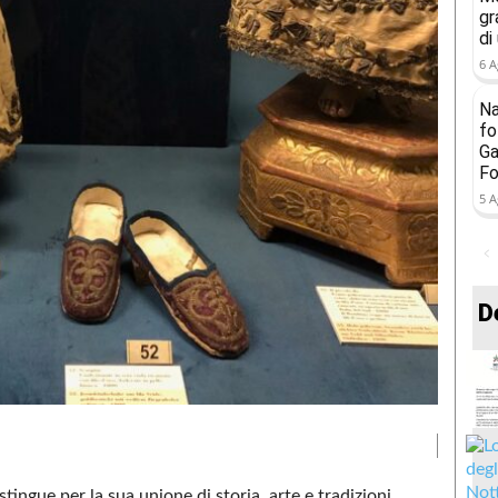
gr
di
6 A
Na
fo
Ga
Fo
5 A
D
stingue per la sua unione di storia, arte e tradizioni