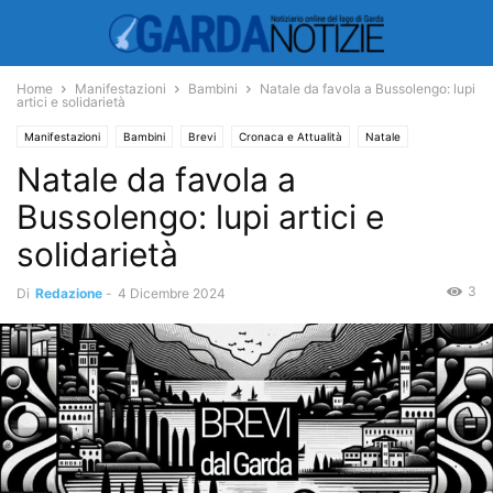
Home
Manifestazioni
Bambini
Natale da favola a Bussolengo: lupi
artici e solidarietà
Manifestazioni
Bambini
Brevi
Cronaca e Attualità
Natale
Natale da favola a
Bussolengo: lupi artici e
solidarietà
3
Di
Redazione
-
4 Dicembre 2024