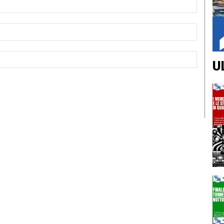
Nome:*
Email:*
Sito
U
Web: