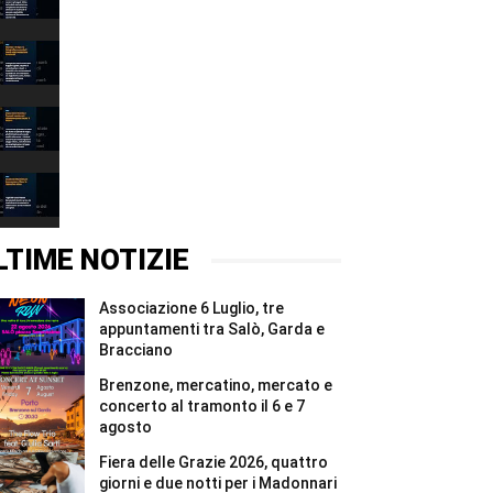
persi
00:31
222
milioni
Narciso
di
è
metri
il
00:37
cubi
lago:
d’acqua
la
Depuratore
in
fotografia
Esenta:
due
racconta
i
00:31
mesi
il
Comuni
#Shorts
Garda
mantovani
Incidente
alla
chiedono
Montichiari:
Fondazione
garanzie
donna
00:37
Cominelli
per
grave,
#Shorts
il
illesa
LTIME NOTIZIE
Chiese
la
#Shorts
figlia
di
Associazione 6 Luglio, tre
un
anno
appuntamenti tra Salò, Garda e
#Shorts
Bracciano
Brenzone, mercatino, mercato e
concerto al tramonto il 6 e 7
agosto
Fiera delle Grazie 2026, quattro
giorni e due notti per i Madonnari