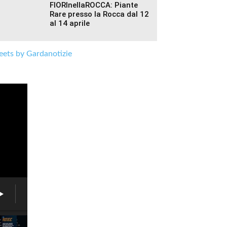
FIORInellaROCCA: Piante
Rare presso la Rocca dal 12
al 14 aprile
ets by Gardanotizie
Lago
Garda,