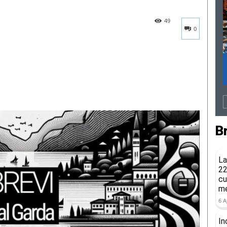
49
0
B
La
22
cu
me
6 A
In