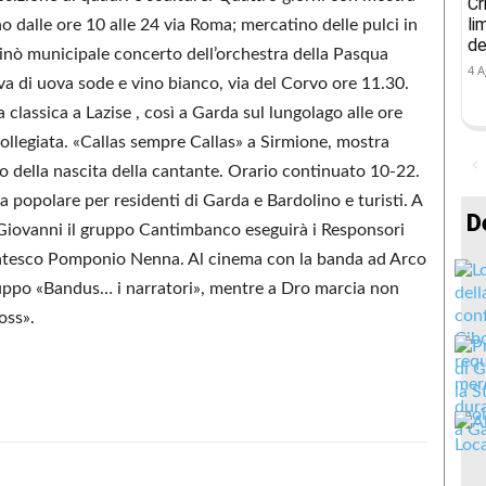
Cr
li
o dalle ore 10 alle 24 via Roma; mercatino delle pulci in
de
sinò municipale concerto dell’orchestra della Pasqua
4 A
va di uova sode e vino bianco, via del Corvo ore 11.30.
assica a Lazise , così a Garda sul lungolago alle ore
collegiata. «Callas sempre Callas» a Sirmione, mostra
 della nascita della cantante. Orario continuato 10-22.
 popolare per residenti di Garda e Bardolino e turisti. A
D
 Giovanni il gruppo Cantimbanco eseguirà i Responsori
entesco Pomponio Nenna. Al cinema con la banda ad Arco
 gruppo «Bandus… i narratori», mentre a Dro marcia non
oss».