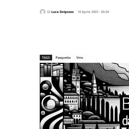
Di
Luca Delpozzo
18 Aprile 2003 - 00.04
TAGS
Pasquetta
Vino