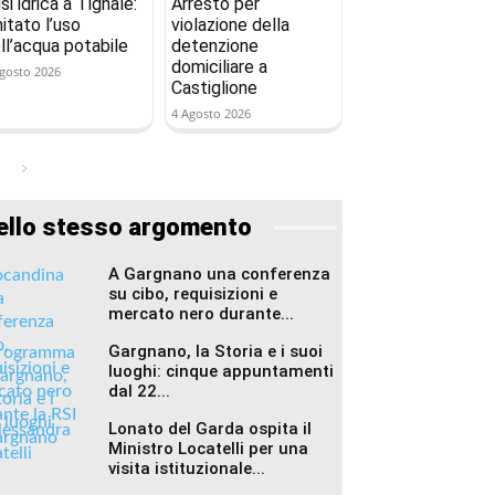
isi idrica a Tignale:
Arresto per
mitato l’uso
violazione della
ll’acqua potabile
detenzione
domiciliare a
gosto 2026
Castiglione
4 Agosto 2026
ello stesso argomento
A Gargnano una conferenza
su cibo, requisizioni e
mercato nero durante...
Gargnano, la Storia e i suoi
luoghi: cinque appuntamenti
dal 22...
Lonato del Garda ospita il
Ministro Locatelli per una
visita istituzionale...