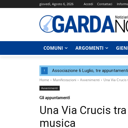
giovedì, Agosto 6, 2026
Accedi
Contattaci
Informa
COMUNI
ARGOMENTI
GIEN
Associazione 6 Luglio, tre appuntamenti
!
Home
Manifestazioni
Avvenimenti
Una Via Crucis t
Avvenimenti
Gli appuntamenti
Una Via Crucis tra 
musica