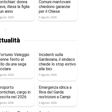
ntichiari: donna
Comuni mantovani
ave, illesa la figlia
chiedono garanzie
 un anno
per il Chiese
gosto 2026
5 Agosto 2026
tualità
fortunio Valeggio:
Incidenti sulla
enne ferito al
Gardesana, il sindaco
llo da una sega
chiede lo stop estivo
rcolare
alle bici
gosto 2026
5 Agosto 2026
roporto
Emergenza idrica a
ntichiari, cargo in
Riva del Garda:
escita nel 2026
restrizioni a Campi
gosto 2026
4 Agosto 2026