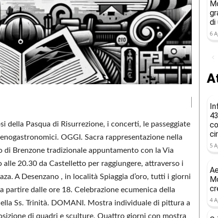
Mo
gr
di
6 A
At
In
43
i della Pasqua di Risurrezione, i concerti, le passeggiate
co
ci
i enogastronomici. OGGI. Sacra rappresentazione nella
5 A
to di Brenzone tradizionale appuntamento con la Via
 alle 20.30 da Castelletto per raggiungere, attraverso i
Ae
za. A Desenzano , in località Spiaggia d’oro, tutti i giorni
Mo
cr
ci a partire dalle ore 18. Celebrazione ecumenica della
4 A
ella Ss. Trinità. DOMANI. Mostra individuale di pittura a
posizione di quadri e sculture. Quattro giorni con mostra