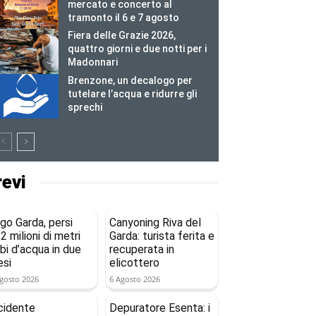
mercato e concerto al
tramonto il 6 e 7 agosto
Fiera delle Grazie 2026,
quattro giorni e due notti per i
Madonnari
Brenzone, un decalogo per
tutelare l’acqua e ridurre gli
sprechi
revi
go Garda, persi
Canyoning Riva del
2 milioni di metri
Garda: turista ferita e
bi d’acqua in due
recuperata in
si
elicottero
gosto 2026
6 Agosto 2026
cidente
Depuratore Esenta: i