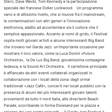
Stern, Dave Weckl, Tom Kennedy e la partecipazione
speciale del francese Didier Lockwood. Un programma
vario e di altissimo livello, che si muove fra il mainstream,
le contaminazioni con altri generi e l’innovazione
elettronica, adatto ad accontentare sia il cultore che il
semplice appassionato. Accanto ai nomi di grido, il Festival
ospita molti giovani artisti e alcune interessanti Big Band
che trovano nel Garda Jazz un’importante occasione per
mostrare il loro valore, come la Luca Donini «Future
Orchestra», la De Lux Big Band, giovanissima compagine
tedesca, e la Sound Art Orchestra. Il cartellone principale
è affiancato da altri eventi collaterali organizzati in
collaborazione con i locali della zona: dagli ormai
tradizionali «Jazz Cafè», concerti nei locali pubblici con la
presenza di alcuni dei più interessanti giovani talenti
provenienti da tutto il nord Italia, alle divertenti Beach
Parade, scorribande in forma Dixieland per le piazze e
spiagge dei vari centri coinvolti. Il Garda Jazz Festival è