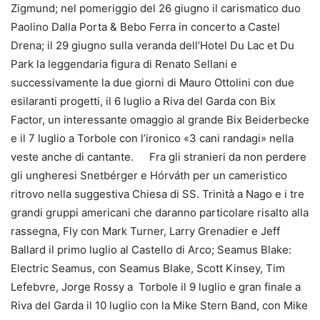
Zigmund; nel pomeriggio del 26 giugno il carismatico duo
Paolino Dalla Porta & Bebo Ferra in concerto a Castel
Drena; il 29 giugno sulla veranda dell’Hotel Du Lac et Du
Park la leggendaria figura di Renato Sellani e
successivamente la due giorni di Mauro Ottolini con due
esilaranti progetti, il 6 luglio a Riva del Garda con Bix
Factor, un interessante omaggio al grande Bix Beiderbecke
e il 7 luglio a Torbole con l’ironico «3 cani randagi» nella
veste anche di cantante. Fra gli stranieri da non perdere
gli ungheresi Snetbérger e Hórváth per un cameristico
ritrovo nella suggestiva Chiesa di SS. Trinità a Nago e i tre
grandi gruppi americani che daranno particolare risalto alla
rassegna, Fly con Mark Turner, Larry Grenadier e Jeff
Ballard il primo luglio al Castello di Arco; Seamus Blake:
Electric Seamus, con Seamus Blake, Scott Kinsey, Tim
Lefebvre, Jorge Rossy a Torbole il 9 luglio e gran finale a
Riva del Garda il 10 luglio con la Mike Stern Band, con Mike