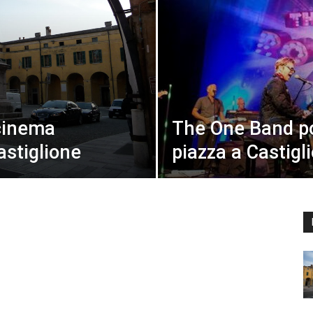
cinema
The One Band po
astiglione
piazza a Castigli