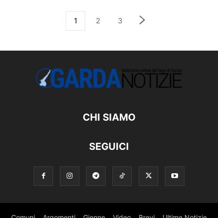
1
2
3
CHI SIAMO
SEGUICI
Comuni
Argomenti
Gienne
Video
Brevi
Ultime Notizie