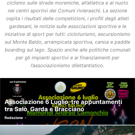
ciclismo sulle strade moreniche, all’atletica e al nuoto
nei centri sportivi dei Comuni rivieraschi. La sezione
ospita i risultati delle competizioni, i profili degli atleti
gardesani, le notizie sulle associazioni sportive e le
iniziative di sport per tutti: cicloturismo, escursionismo
sul Monte Baldo, arrampicata sportiva, canoa e paddle
boarding sul lago. Spazio anche alle politiche comunali
per gli impianti sportivi e ai finanziamenti per
l’associazionismo dilettantistico.
Associazione 6 Luglio, tre appuntamenti
tra Salò, Garda e Bracciano
Redazione
-