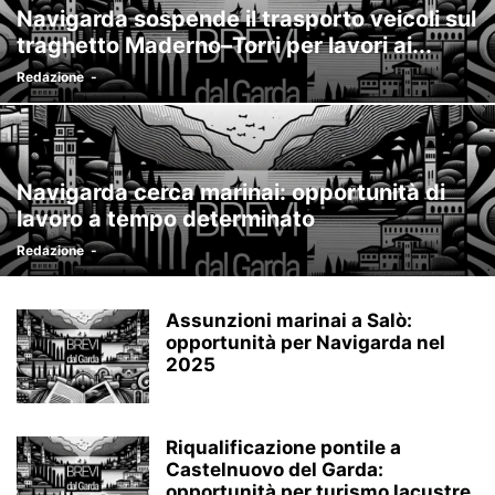
Navigarda sospende il trasporto veicoli sul
traghetto Maderno–Torri per lavori ai...
Redazione
-
Navigarda cerca marinai: opportunità di
lavoro a tempo determinato
Redazione
-
Assunzioni marinai a Salò:
opportunità per Navigarda nel
2025
Riqualificazione pontile a
Castelnuovo del Garda:
opportunità per turismo lacustre