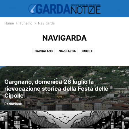
Home
Turismo
Navigarda
NAVIGARDA
GARDALAND
NAVIGARDA
PARCHI
Gargnano, domenica 26 luglio la
rievocazione storica della Festa delle
Cipolle
Redazione
-