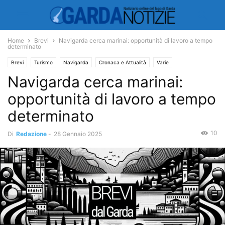
Home
Brevi
Navigarda cerca marinai: opportunità di lavoro a tempo
determinato
Brevi
Turismo
Navigarda
Cronaca e Attualità
Varie
Navigarda cerca marinai:
opportunità di lavoro a tempo
determinato
10
Di
Redazione
-
28 Gennaio 2025