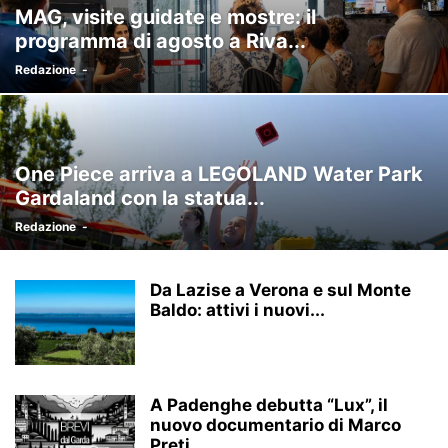
MAG, visite guidate e mostre: il
programma di agosto a Riva...
Redazione
-
One Piece arriva a LEGOLAND Water Park
Gardaland con la statua...
Redazione
-
Da Lazise a Verona e sul Monte
Baldo: attivi i nuovi...
A Padenghe debutta “Lux”, il
nuovo documentario di Marco
Preti