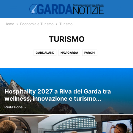
Home
Economia e Turismo
Turismo
TURISMO
GARDALAND
NAVIGARDA
PARCHI
Hospitality 2027 a Riva del Garda tra
wellness, innovazione e turismo...
Redazione
-