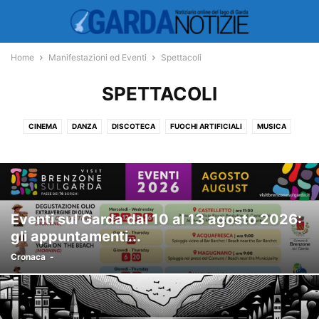
Home
Manifestazioni ed Eventi
Spettacoli
SPETTACOLI
CINEMA
DANZA
DISCOTECA
FUOCHI ARTIFICIALI
MUSICA
MUSICAL
TEATRO
Eventi sul Garda dal 10 al 13 agosto 2026:
gli appuntamenti...
Cronaca
-