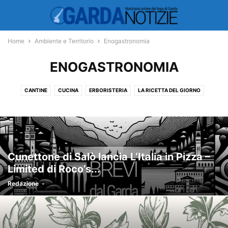
Home
Ambiente e Territorio
Enogastronomia
ENOGASTRONOMIA
CANTINE
CUCINA
ERBORISTERIA
LA RICETTA DEL GIORNO
RICETTE
Cunettone di Salò lancia L’Italia in Pizza –
Limited di Roco’s...
Redazione
-