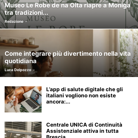
Museo Le Robe de na Olta riapre a Moniga
tra tradizioni...
Redazione
-
Come integrare più divertimento nella vita
quotidiana
Luca Delpozzo
-
L’app di salute digitale che gli
italiani vogliono non esiste
ancora:...
Centrale UNICA di Continuità
Assistenziale attiva in tutta
Brescia