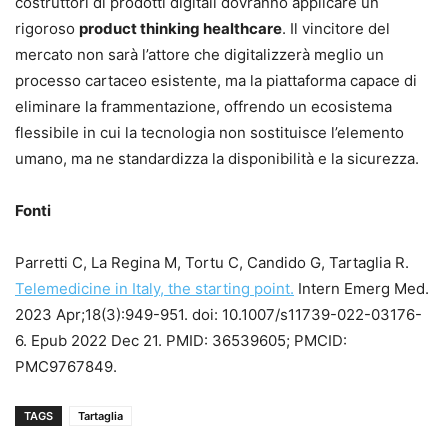
costruttori di prodotti digitali dovranno applicare un
rigoroso
product thinking healthcare
. Il vincitore del
mercato non sarà l’attore che digitalizzerà meglio un
processo cartaceo esistente, ma la piattaforma capace di
eliminare la frammentazione, offrendo un ecosistema
flessibile in cui la tecnologia non sostituisce l’elemento
umano, ma ne standardizza la disponibilità e la sicurezza.
Fonti
Parretti C, La Regina M, Tortu C, Candido G, Tartaglia R.
Telemedicine in Italy, the starting point.
Intern Emerg Med.
2023 Apr;18(3):949-951. doi: 10.1007/s11739-022-03176-
6. Epub 2022 Dec 21. PMID: 36539605; PMCID:
PMC9767849.
TAGS
Tartaglia