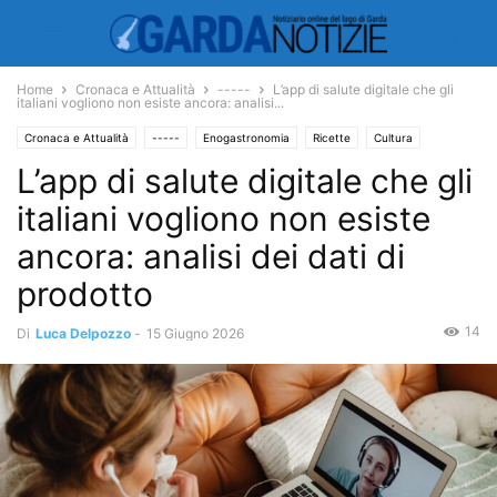
Home
Cronaca e Attualità
-----
L’app di salute digitale che gli
italiani vogliono non esiste ancora: analisi...
Cronaca e Attualità
-----
Enogastronomia
Ricette
Cultura
L’app di salute digitale che gli
Salute
italiani vogliono non esiste
ancora: analisi dei dati di
prodotto
14
Di
Luca Delpozzo
-
15 Giugno 2026