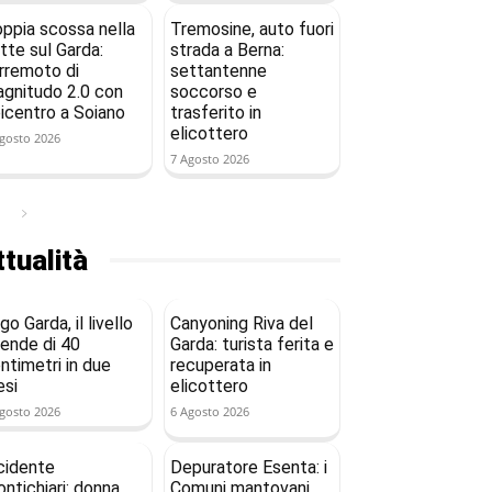
ppia scossa nella
Tremosine, auto fuori
tte sul Garda:
strada a Berna:
rremoto di
settantenne
gnitudo 2.0 con
soccorso e
icentro a Soiano
trasferito in
elicottero
gosto 2026
7 Agosto 2026
tualità
go Garda, il livello
Canyoning Riva del
ende di 40
Garda: turista ferita e
ntimetri in due
recuperata in
si
elicottero
gosto 2026
6 Agosto 2026
cidente
Depuratore Esenta: i
ntichiari: donna
Comuni mantovani