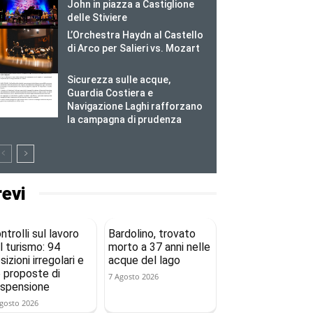
John in piazza a Castiglione
delle Stiviere
L’Orchestra Haydn al Castello
di Arco per Salieri vs. Mozart
Sicurezza sulle acque,
Guardia Costiera e
Navigazione Laghi rafforzano
la campagna di prudenza
revi
ntrolli sul lavoro
Bardolino, trovato
l turismo: 94
morto a 37 anni nelle
sizioni irregolari e
acque del lago
 proposte di
7 Agosto 2026
spensione
gosto 2026