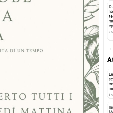
Do
no
te
ma
ep
7 A
At
La
sc
ce
me
6 A
In
Mo