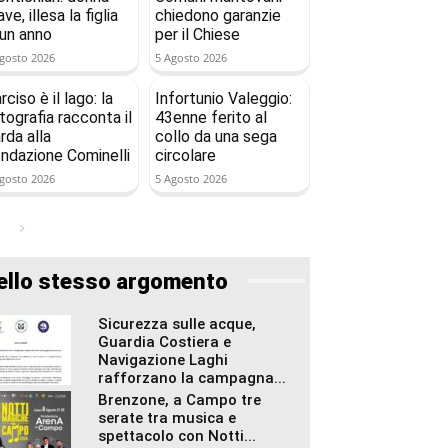
ave, illesa la figlia
chiedono garanzie
 un anno
per il Chiese
gosto 2026
5 Agosto 2026
rciso è il lago: la
Infortunio Valeggio:
tografia racconta il
43enne ferito al
rda alla
collo da una sega
ndazione Cominelli
circolare
gosto 2026
5 Agosto 2026
ello stesso argomento
Sicurezza sulle acque,
Guardia Costiera e
Navigazione Laghi
rafforzano la campagna...
Brenzone, a Campo tre
serate tra musica e
spettacolo con Notti...