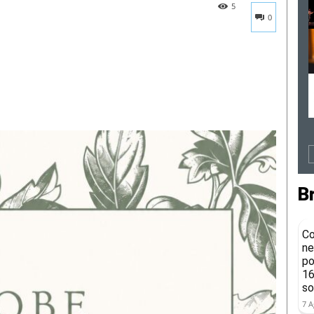
5
0
B
Co
ne
po
16
so
7 A