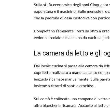
Sulla stufa economica degli anni Cinquanta s
napoletana e il macinino. Sulle mensole tro
che la padrona di casa custodiva con partico
Completano l’ambiente i ferri da stiro a brac
vedono arcolaio e macchina da cucire a peda
La camera da letto e gli o
Dal locale cucina si passa alla camera da let
copriletto realizzato a mano; accanto compa
lenzuola ricamate manualmente. Sulla paret
insieme a ritratti di santi e crocifissi.
Sul comò è collocata una campana di vetro con
altra biancheria ricamata. Accanto al letto ci