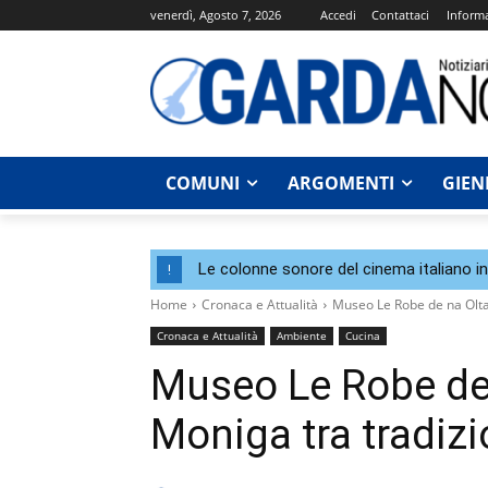
venerdì, Agosto 7, 2026
Accedi
Contattaci
Informa
COMUNI
ARGOMENTI
GIEN
Le colonne sonore del cinema italiano i
!
Home
Cronaca e Attualità
Museo Le Robe de na Olta 
Cronaca e Attualità
Ambiente
Cucina
Museo Le Robe de 
Moniga tra tradiz