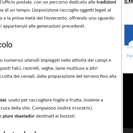
l’ufficio postale, con un percorso dedicato alle
tradizioni
a di un tempo. L’esposizione raccoglie oggetti legati al
ento e la prima metà del Novecento, offrendo uno sguardo
i appartenuti alle generazioni precedenti.
colo
Twe
 numerosi utensili impiegati nelle attività dei campi e
osti falci, rastrelli, seghe, lame multiuso e altri
accolta dei cereali, dalla preparazione del terreno fino alla
ial
, usato per raccogliere foglie e frutta, insieme a
 cura della vite. Compaiono inoltre irroratrici,
 e
piunì sbaeladùr
destinati ai bozzoli.