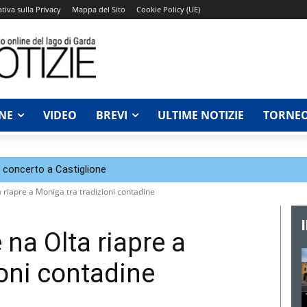
tiva sulla Privacy
Mappa del Sito
Cookie Policy (UE)
NE
VIDEO
BREVI
ULTIME NOTIZIE
TORNEO
n concerto a Castiglione
riapre a Moniga tra tradizioni contadine
na Olta riapre a
ioni contadine