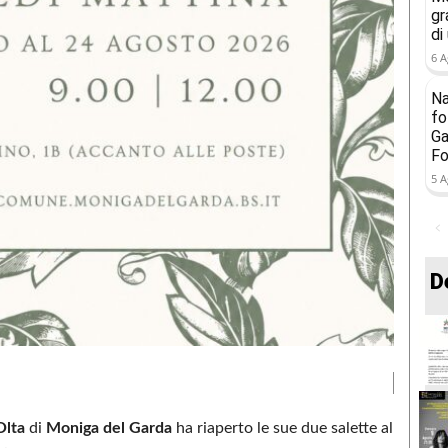
gr
di
6 A
Na
fo
Ga
Fo
5 A
D
Olta
di
Moniga del Garda
ha riaperto le sue due salette al