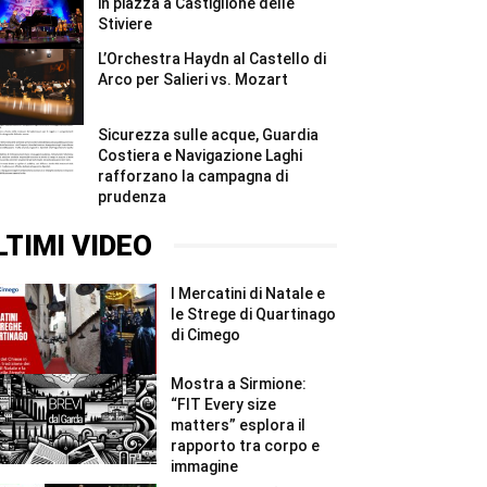
in piazza a Castiglione delle
Stiviere
L’Orchestra Haydn al Castello di
Arco per Salieri vs. Mozart
Sicurezza sulle acque, Guardia
Costiera e Navigazione Laghi
rafforzano la campagna di
prudenza
LTIMI VIDEO
I Mercatini di Natale e
le Strege di Quartinago
di Cimego
Mostra a Sirmione:
“FIT Every size
matters” esplora il
rapporto tra corpo e
immagine