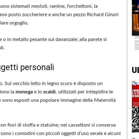
ono sistemati mestoli, ramine, forchettoni, la
vano posto zuccheriere e anche un pezzo Richard Ginori
lare orgoglio.
e o in metallo pesante sul davanzale; alla parete si
li.
ggetti personali
U
to. Sul vecchio letto in legno scuro è disposto un
iono la
monega
e lo
scaldì
, utilizzati per intiepidire le
e sono esposti una popolare immagine della Maternità
 fiori di stoffa e statuine; nei cassettoni si conserva
 sono i comodini con piccoli oggetti d’uso serale e alcuni