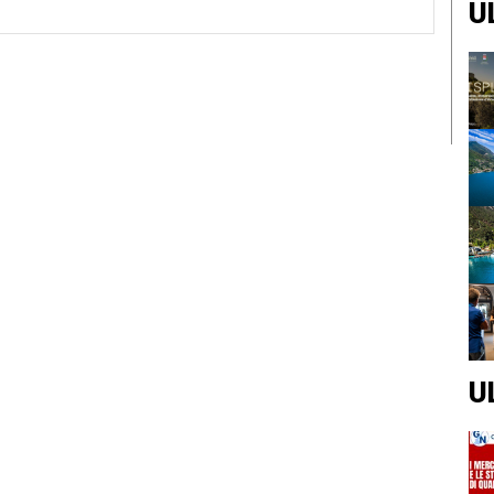
U
Sito
Web:
U