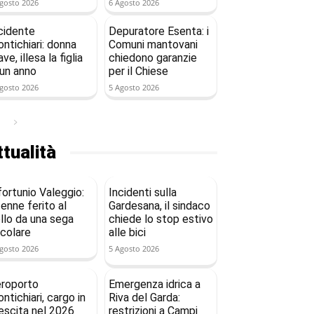
gosto 2026
6 Agosto 2026
cidente
Depuratore Esenta: i
ntichiari: donna
Comuni mantovani
ave, illesa la figlia
chiedono garanzie
 un anno
per il Chiese
gosto 2026
5 Agosto 2026
tualità
fortunio Valeggio:
Incidenti sulla
enne ferito al
Gardesana, il sindaco
llo da una sega
chiede lo stop estivo
rcolare
alle bici
gosto 2026
5 Agosto 2026
roporto
Emergenza idrica a
ntichiari, cargo in
Riva del Garda:
escita nel 2026
restrizioni a Campi