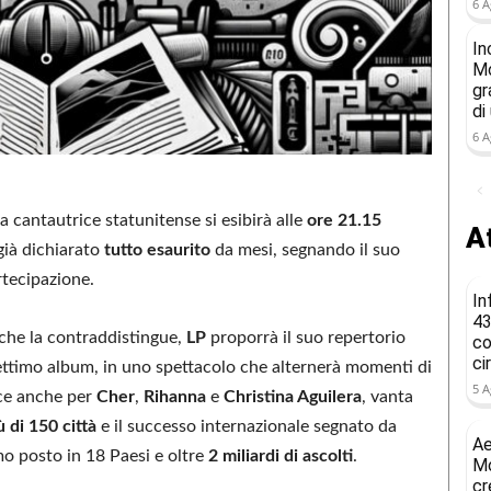
6 A
In
Mo
gr
di
6 A
 la cantautrice statunitense si esibirà alle
ore 21.15
At
già dichiarato
tutto esaurito
da mesi, segnando il suo
rtecipazione.
In
43
o che la contraddistingue,
LP
proporrà il suo repertorio
co
ci
 settimo album, in uno spettacolo che alternerà momenti di
5 A
ice anche per
Cher
,
Rihanna
e
Christina Aguilera
, vanta
ù di 150 città
e il successo internazionale segnato da
Ae
imo posto in 18 Paesi e oltre
2 miliardi di ascolti
.
Mo
cr