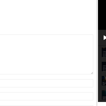
Nome:*
Email:*