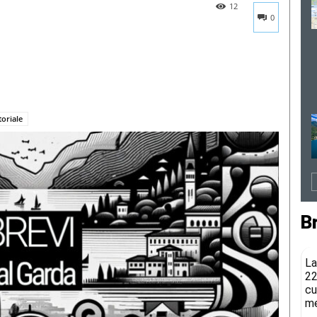
12
0
toriale
B
La
22
cu
me