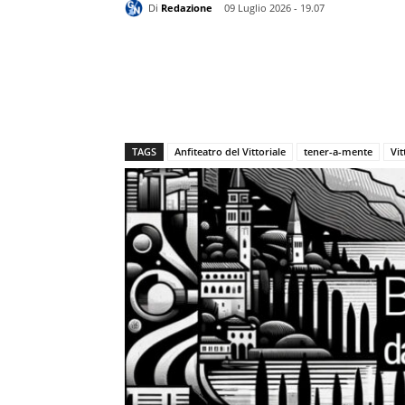
Di
Redazione
09 Luglio 2026 - 19.07
TAGS
Anfiteatro del Vittoriale
tener-a-mente
Vit