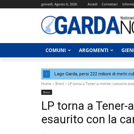
giovedì, Agosto 6, 2026
Accedi
Contattaci
Informa
COMUNI
ARGOMENTI
GIEN
Lago Garda, persi 222 milioni di metri cu
!
Home
Brevi
LP torna a Tener-a-mente: concerto esau
Brevi
LP torna a Tener-
esaurito con la ca