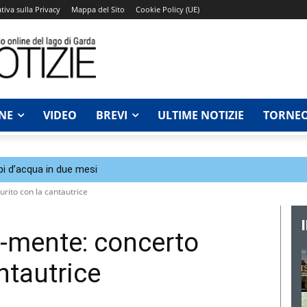
tiva sulla Privacy
Mappa del Sito
Cookie Policy (UE)
NE
VIDEO
BREVI
ULTIME NOTIZIE
TORNEO
bi d’acqua in due mesi
rito con la cantautrice
a-mente: concerto
ntautrice