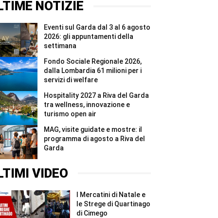
agosto
del
LTIME NOTIZIE
a
Garda
Riva
tra
del
wellness,
Eventi sul Garda dal 3 al 6 agosto
Garda
innovazione
#Shorts
e
2026: gli appuntamenti della
turismo
settimana
open
air
Fondo Sociale Regionale 2026,
#Shorts
dalla Lombardia 61 milioni per i
servizi di welfare
Hospitality 2027 a Riva del Garda
tra wellness, innovazione e
turismo open air
MAG, visite guidate e mostre: il
programma di agosto a Riva del
Garda
LTIMI VIDEO
I Mercatini di Natale e
le Strege di Quartinago
di Cimego