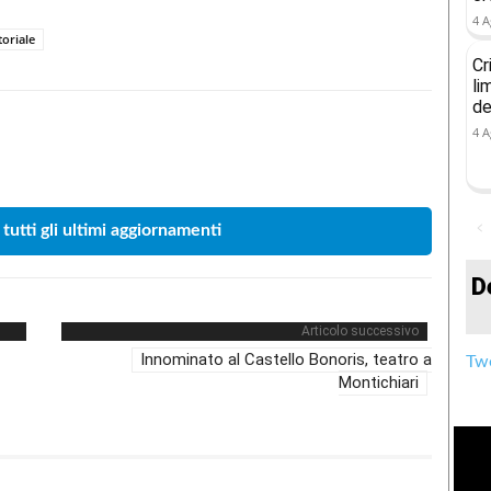
4 A
toriale
Cr
li
de
4 A
Condividere
 tutti gli ultimi aggiornamenti
D
Articolo successivo
Innominato al Castello Bonoris, teatro a
Twe
Montichiari