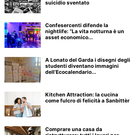
suicidio sventato
Confesercenti difende la
nightlife: “La vita notturna è un
asset economico...
A Lonato del Garda i disegni degli
studenti diventano immagini
dell’Ecocalendario...
Kitchen Attraction: la cucina
come fulcro di felicità a Sanbittèr
Comprare una casa da