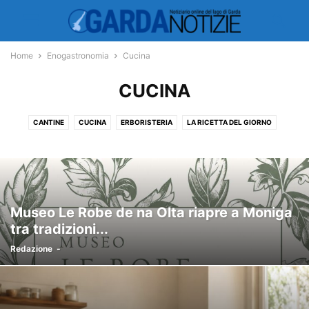
Home
Enogastronomia
Cucina
CUCINA
CANTINE
CUCINA
ERBORISTERIA
LA RICETTA DEL GIORNO
RICETTE
Museo Le Robe de na Olta riapre a Moniga
tra tradizioni...
Redazione
-