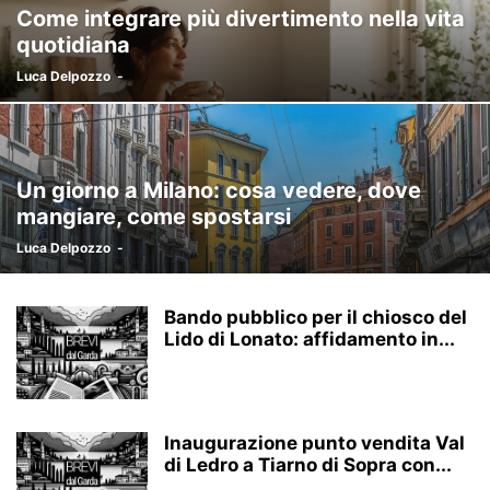
Come integrare più divertimento nella vita
quotidiana
Luca Delpozzo
-
Un giorno a Milano: cosa vedere, dove
mangiare, come spostarsi
Luca Delpozzo
-
Bando pubblico per il chiosco del
Lido di Lonato: affidamento in...
Inaugurazione punto vendita Val
di Ledro a Tiarno di Sopra con...