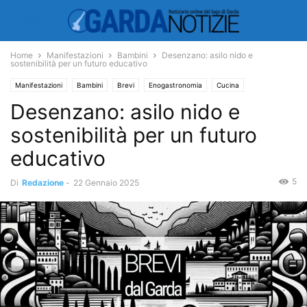
Home
Manifestazioni
Bambini
Desenzano: asilo nido e
sostenibilità per un futuro educativo
Manifestazioni
Bambini
Brevi
Enogastronomia
Cucina
Desenzano: asilo nido e
sostenibilità per un futuro
educativo
5
Di
Redazione
-
22 Gennaio 2025