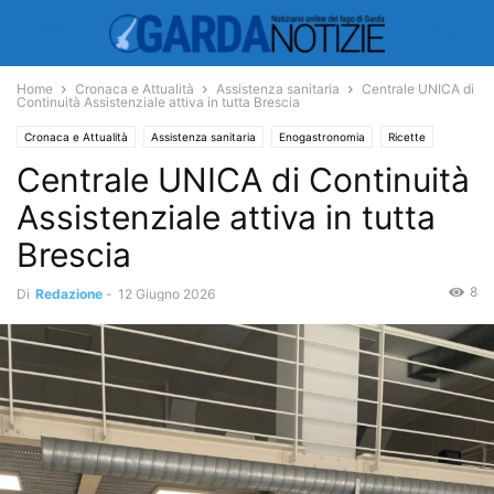
Home
Cronaca e Attualità
Assistenza sanitaria
Centrale UNICA di
Continuità Assistenziale attiva in tutta Brescia
Cronaca e Attualità
Assistenza sanitaria
Enogastronomia
Ricette
Centrale UNICA di Continuità
Ambiente e Territorio
Territorio
Assistenziale attiva in tutta
Brescia
8
Di
Redazione
-
12 Giugno 2026