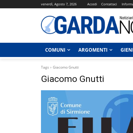
venerdì, Agosto 7, 2026
Accedi
Contattaci
Informa
COMUNI
ARGOMENTI
GIEN
Tags
Giacomo Gnutti
Giacomo Gnutti