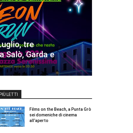
uglio, tre
a Salò, Garda e
PIÙ LETTI
Films on the Beach, a Punta Grò
sei domeniche di cinema
all’aperto