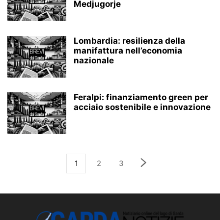
Medjugorje
Lombardia: resilienza della
manifattura nell’economia
nazionale
Feralpi: finanziamento green per
acciaio sostenibile e innovazione
1
2
3