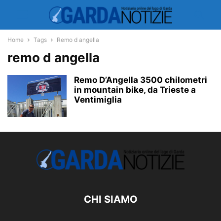
Home
Tags
Remo d angella
remo d angella
Remo D’Angella 3500 chilometri
in mountain bike, da Trieste a
Ventimiglia
CHI SIAMO