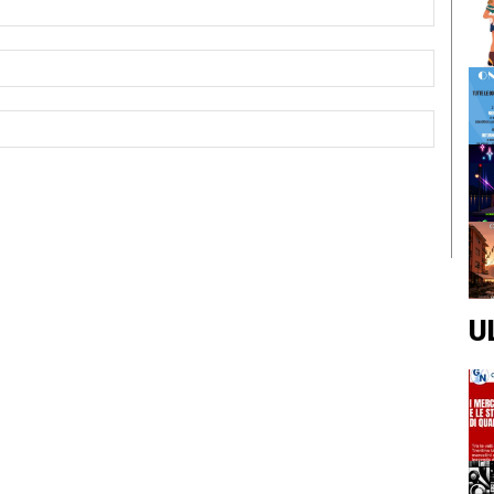
Email:*
Sito
Web:
U