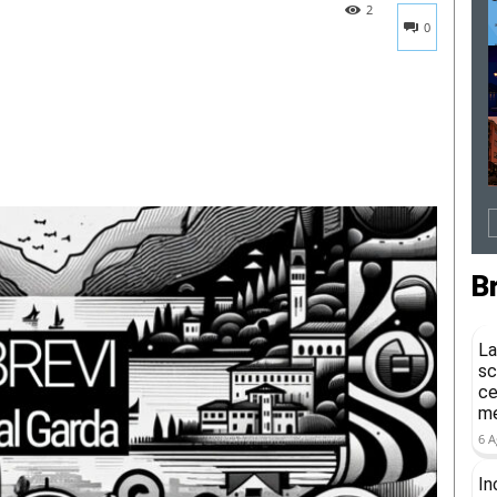
2
0
B
La
sc
ce
me
6 A
In