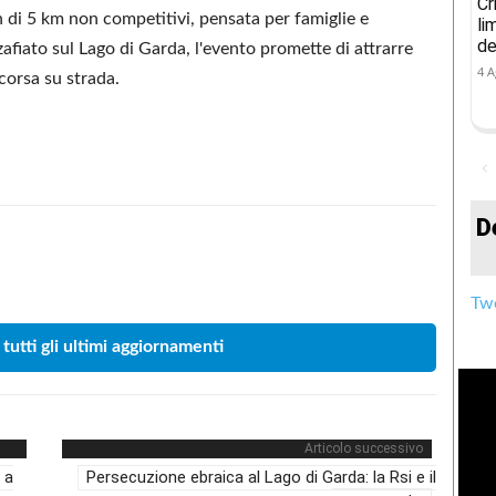
Cr
di 5 km non competitivi, pensata per famiglie e
li
de
afiato sul Lago di Garda, l'evento promette di attrarre
4 A
 corsa su strada.
D
Condividere
Twe
 tutti gli ultimi aggiornamenti
Articolo successivo
 a
Persecuzione ebraica al Lago di Garda: la Rsi e il