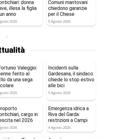
ntichiari: donna
Comuni mantovani
ave, illesa la figlia
chiedono garanzie
 un anno
per il Chiese
gosto 2026
5 Agosto 2026
tualità
fortunio Valeggio:
Incidenti sulla
enne ferito al
Gardesana, il sindaco
llo da una sega
chiede lo stop estivo
rcolare
alle bici
gosto 2026
5 Agosto 2026
roporto
Emergenza idrica a
ntichiari, cargo in
Riva del Garda:
escita nel 2026
restrizioni a Campi
gosto 2026
4 Agosto 2026