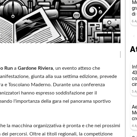
Mo
gr
di
6 A
At
In
io Run
a
Gardone Riviera
, un evento atteso che
43
anifestazione, giunta alla sua settima edizione, prevede
co
ci
era e Toscolano Maderno. Durante una conferenza
5 A
rganizzatori hanno espresso soddisfazione per il
neando l'importanza della gara nel panorama sportivo
Ae
Mo
cr
 che la macchina organizzativa è pronta e che nei prossimi
4 A
 dei percorsi. Oltre ai titoli regionali, la competizione