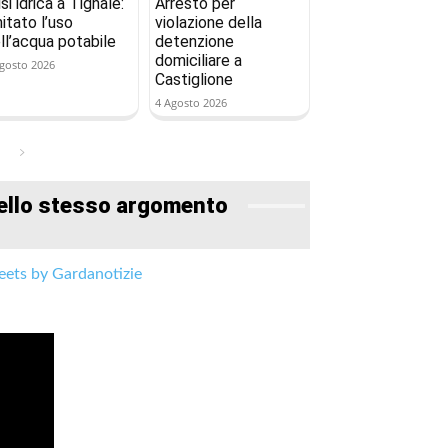
isi idrica a Tignale:
Arresto per
mitato l’uso
violazione della
ll’acqua potabile
detenzione
domiciliare a
gosto 2026
Castiglione
4 Agosto 2026
ello stesso argomento
ets by Gardanotizie