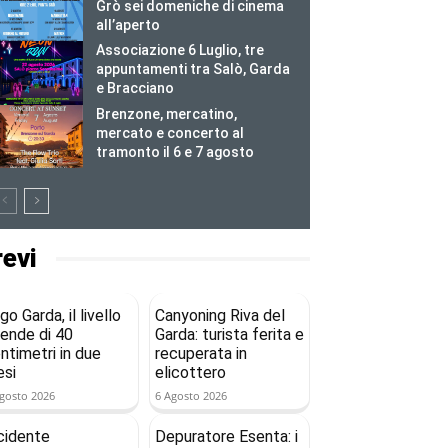
Grò sei domeniche di cinema
all’aperto
Associazione 6 Luglio, tre
appuntamenti tra Salò, Garda
e Bracciano
Brenzone, mercatino,
mercato e concerto al
tramonto il 6 e 7 agosto
revi
go Garda, il livello
Canyoning Riva del
ende di 40
Garda: turista ferita e
ntimetri in due
recuperata in
si
elicottero
gosto 2026
6 Agosto 2026
cidente
Depuratore Esenta: i