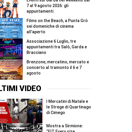
Eventi sul Garda nel weekend dal
domeniche
di
7 al 9 agosto 2026: gli
cinema
appuntamenti
all’aperto
#Shorts
Films on the Beach, a Punta Grò
sei domeniche di cinema
all’aperto
Associazione 6 Luglio, tre
appuntamenti tra Salò, Garda e
Bracciano
Brenzone, mercatino, mercato e
concerto al tramonto il 6 e 7
agosto
LTIMI VIDEO
I Mercatini di Natale e
le Strege di Quartinago
di Cimego
Mostra a Sirmione:
“FIT Every size