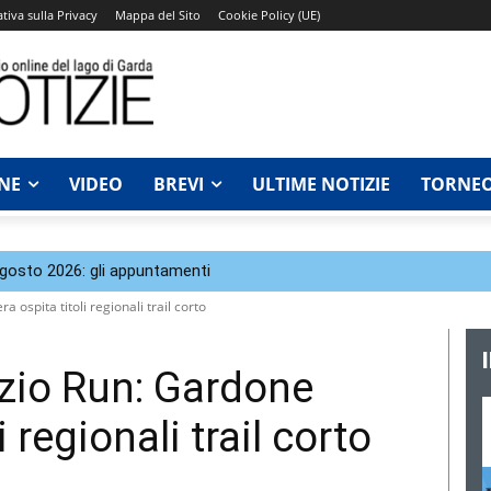
tiva sulla Privacy
Mappa del Sito
Cookie Policy (UE)
NE
VIDEO
BREVI
ULTIME NOTIZIE
TORNEO
agosto 2026: gli appuntamenti
 ospita titoli regionali trail corto
zio Run: Gardone
i regionali trail corto