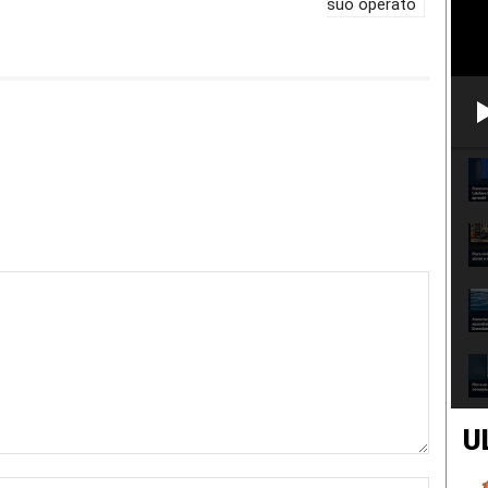
suo operato
U
Nome:*