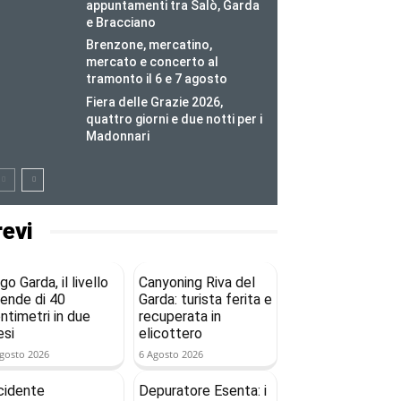
appuntamenti tra Salò, Garda
e Bracciano
Brenzone, mercatino,
mercato e concerto al
tramonto il 6 e 7 agosto
Fiera delle Grazie 2026,
quattro giorni e due notti per i
Madonnari
revi
go Garda, il livello
Canyoning Riva del
ende di 40
Garda: turista ferita e
ntimetri in due
recuperata in
si
elicottero
gosto 2026
6 Agosto 2026
cidente
Depuratore Esenta: i