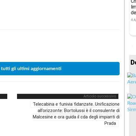
Cr
li
de
4 A
Condividere
D
 tutti gli ultimi aggiornamenti
Articolo successivo
Telecabina e funivia fidanzate. Unificazione
all’orizzonte: Bortolussi è il consulente di
Malcesine e ora guida il cda degli impianti di
Prada