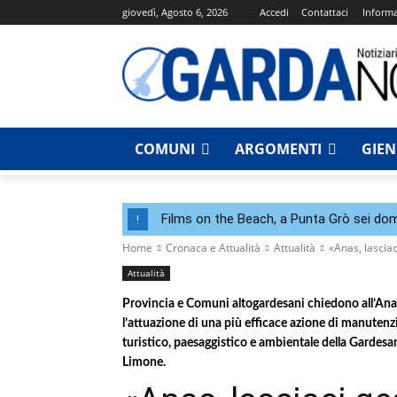
giovedì, Agosto 6, 2026
Accedi
Contattaci
Informa
COMUNI
ARGOMENTI
GIE
Films on the Beach, a Punta Grò sei dom
!
Home
Cronaca e Attualità
Attualità
«Anas, lascia
Attualità
Provincia e Comuni altogardesani chiedono all’Anas 
l’attuazione di una più efficace azione di manutenz
turistico, paesaggistico e ambientale della Gardesan
Limone.