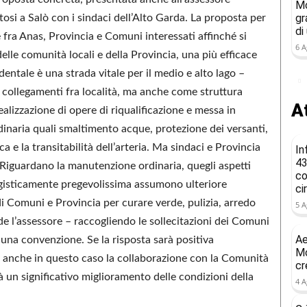
Mo
gr
osi a Salò con i sindaci dell’Alto Garda. La proposta per
di
 fra Anas, Provincia e Comuni interessati affinché si
6 A
elle comunità locali e della Provincia, una più efficace
tale è una strada vitale per il medio e alto lago –
e collegamenti fra località, ma anche come struttura
At
ealizzazione di opere di riqualificazione e messa in
dinaria quali smaltimento acque, protezione dei versanti,
a e la transitabilità dell’arteria. Ma sindaci e Provincia
In
43
. Riguardano la manutenzione ordinaria, quegli aspetti
co
ggisticamente pregevolissima assumono ulteriore
ci
di Comuni e Provincia per curare verde, pulizia, arredo
5 A
de l’assessore – raccogliendo le sollecitazioni dei Comuni
Ae
 una convenzione. Se la risposta sarà positiva
Mo
e anche in questo caso la collaborazione con la Comunità
cr
un significativo miglioramento delle condizioni della
4 A