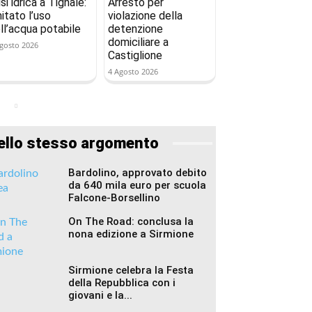
isi idrica a Tignale:
Arresto per
mitato l’uso
violazione della
ll’acqua potabile
detenzione
domiciliare a
gosto 2026
Castiglione
4 Agosto 2026
ello stesso argomento
Bardolino, approvato debito
da 640 mila euro per scuola
Falcone-Borsellino
On The Road: conclusa la
nona edizione a Sirmione
Sirmione celebra la Festa
della Repubblica con i
giovani e la...