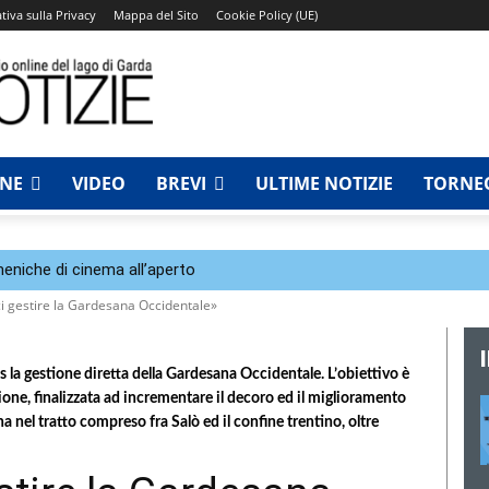
tiva sulla Privacy
Mappa del Sito
Cookie Policy (UE)
NNE
VIDEO
BREVI
ULTIME NOTIZIE
TORNEO
eniche di cinema all’aperto
ci gestire la Gardesana Occidentale»
la gestione diretta della Gardesana Occidentale. L’obiettivo è
ione, finalizzata ad incrementare il decoro ed il miglioramento
a nel tratto compreso fra Salò ed il confine trentino, oltre