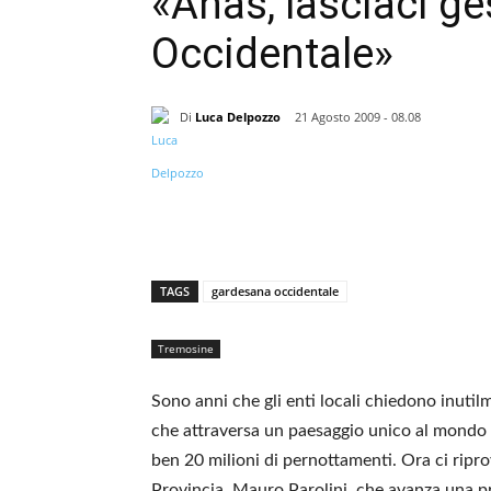
«Anas, lasciaci ge
Occidentale»
Di
Luca Delpozzo
21 Agosto 2009 - 08.08
TAGS
gardesana occidentale
Tremosine
Sono anni che gli enti locali chiedono inutil
che attraversa un paesaggio unico al mondo q
ben 20 milioni di pernottamenti. Ora ci riprov
Provincia, Mauro Parolini, che avanza una p