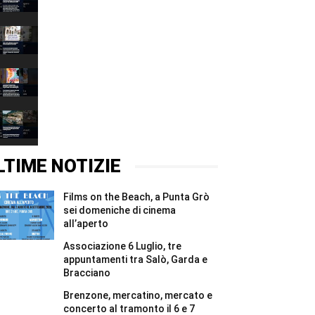
&
00:37
Stone,
l’arte
Salò
inaugura
invita
la
a
00:37
nuova
limitare
vita
i
Aperitivo
del
consumi
d’Estate
bunker
d’acqua
torna
00:37
di
agli
a
Affi
usi
Bardolino:
Peak
#Shorts
essenziali
musica,
Lake
#Shorts
spettacoli
Garda
00:37
e
42
sapori
2027
LTIME NOTIZIE
a
sold
Villa
out:
Carrar...
assegnati
Films on the Beach, a Punta Grò
#Shorts
in
quattro
sei domeniche di cinema
giorni
all’aperto
tutti
i
Associazione 6 Luglio, tre
5.000
appuntamenti tra Salò, Garda e
pettorali
Bracciano
#Shorts
Brenzone, mercatino, mercato e
concerto al tramonto il 6 e 7