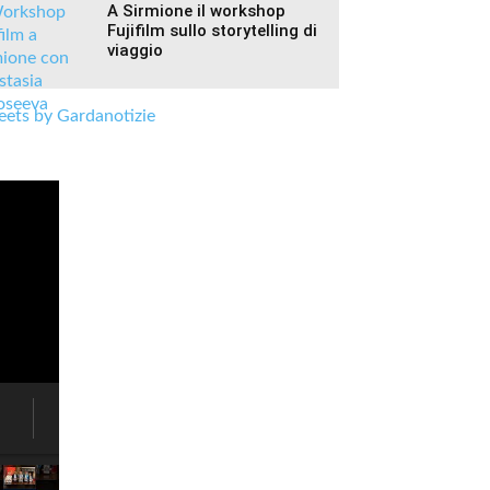
A Sirmione il workshop
Fujifilm sullo storytelling di
viaggio
ets by Gardanotizie
West
Star