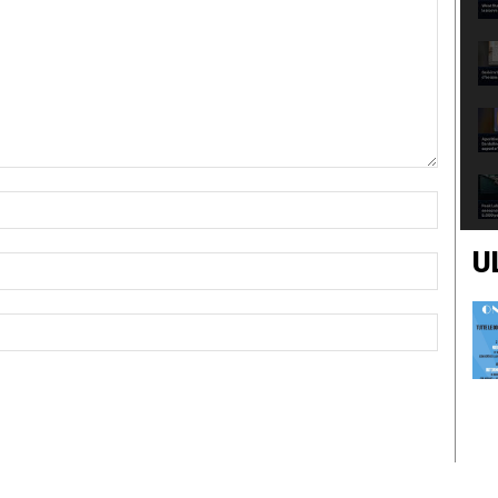
Nome:*
U
Email:*
Sito
Web: