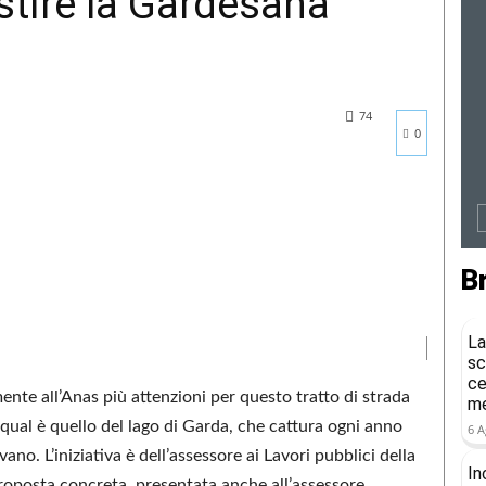
stire la Gardesana
74
0
B
La
sc
ce
mente all’Anas più attenzioni per questo tratto di strada
me
ual è quello del lago di Garda, che cattura ogni anno
6 A
ano. L’iniziativa è dell’assessore ai Lavori pubblici della
In
roposta concreta, presentata anche all’assessore