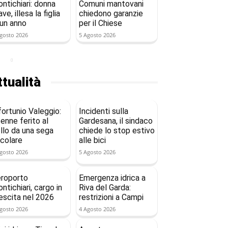
ntichiari: donna
Comuni mantovani
ave, illesa la figlia
chiedono garanzie
 un anno
per il Chiese
gosto 2026
5 Agosto 2026
tualità
fortunio Valeggio:
Incidenti sulla
enne ferito al
Gardesana, il sindaco
llo da una sega
chiede lo stop estivo
rcolare
alle bici
gosto 2026
5 Agosto 2026
roporto
Emergenza idrica a
ntichiari, cargo in
Riva del Garda:
escita nel 2026
restrizioni a Campi
gosto 2026
4 Agosto 2026