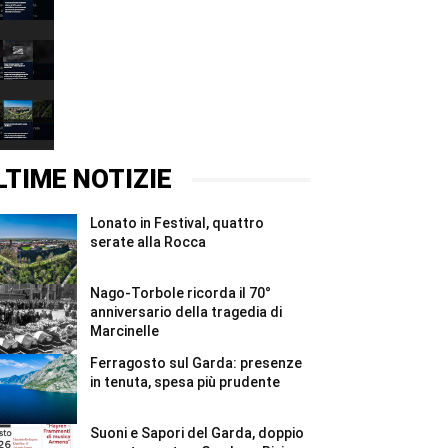
doppio
sul
appuntamento
Garda:
00:37
a
presenze
Gardone
in
Nago-
Riviera
tenuta,
Torbole
e
spesa
ricorda
00:37
Rivoltella
più
il
#Shorts
prudente
70°
Lonato
#Shorts
anniversario
in
della
Festival,
00:37
tragedia
quattro
di
serate
LTIME NOTIZIE
Marcinelle
alla
#Shorts
Rocca
#Shorts
Lonato in Festival, quattro
serate alla Rocca
Nago-Torbole ricorda il 70°
anniversario della tragedia di
Marcinelle
Ferragosto sul Garda: presenze
in tenuta, spesa più prudente
Suoni e Sapori del Garda, doppio