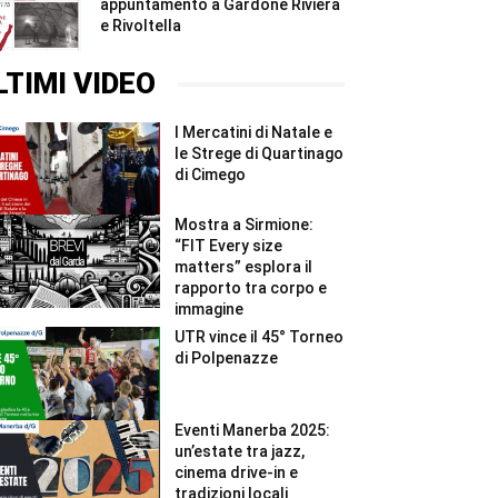
appuntamento a Gardone Riviera
e Rivoltella
LTIMI VIDEO
I Mercatini di Natale e
le Strege di Quartinago
di Cimego
Mostra a Sirmione:
“FIT Every size
matters” esplora il
rapporto tra corpo e
immagine
UTR vince il 45° Torneo
di Polpenazze
Eventi Manerba 2025:
un’estate tra jazz,
cinema drive-in e
tradizioni locali