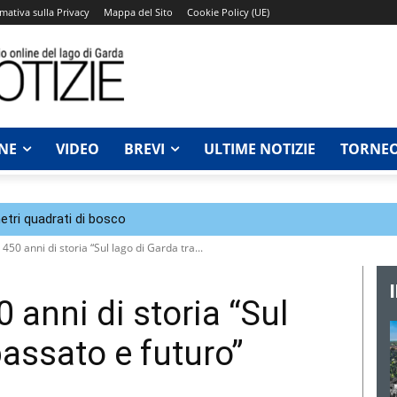
mativa sulla Privacy
Mappa del Sito
Cookie Policy (UE)
NE
VIDEO
BREVI
ULTIME NOTIZIE
TORNEO
tri quadrati di bosco
 450 anni di storia “Sul lago di Garda tra...
 anni di storia “Sul
passato e futuro”