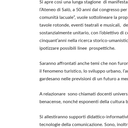
Si apre così una lunga stagione di manifesta
l’Ateneo di Salò, a 50 anni dal congresso per 
comunità lacuale”, vuole sottolineare la propr
tavole rotonde, eventi teatrali e musicali, d
sostanzialmente unitario, con l’obiettivo di 
cinquant’anni nella ricerca storico-umanisti
ipotizzare possibili linee prospettiche.
Saranno affrontati anche temi che non furono
il fenomeno turistico, lo sviluppo urbano, l’a
gardesano nelle previsioni di un futuro a me
A relazionare sono chiamati docenti universit
benacense, nonché esponenti della cultura b
Si allestiranno supporti didattico-informativ
tecnologie della comunicazione. Sono, inoltre