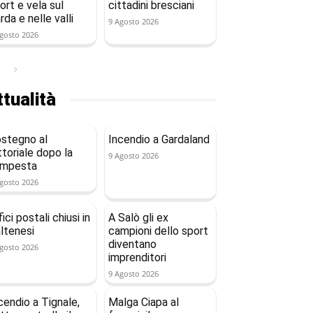
ort e vela sul
cittadini bresciani
rda e nelle valli
9 Agosto 2026
gosto 2026
tualità
stegno al
Incendio a Gardaland
ttoriale dopo la
9 Agosto 2026
empesta
gosto 2026
fici postali chiusi in
A Salò gli ex
ltenesi
campioni dello sport
diventano
gosto 2026
imprenditori
9 Agosto 2026
cendio a Tignale,
Malga Ciapa al