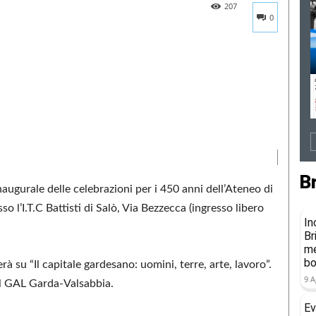
207
0
B
naugurale delle celebrazioni per i 450 anni dell’Ateneo di
o l’I.T.C Battisti di Salò, Via Bezzecca (ingresso libero
In
Br
me
b
erà su “Il capitale gardesano: uomini, terre, arte, lavoro”.
9 A
il GAL Garda-Valsabbia.
Ev