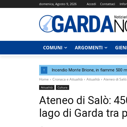
domenica, Agosto 9, 2026
Accedi
Contattaci
Infor
COMUNI
ARGOMENTI
GIEN
Incendio Monte Brione, in fiamme 500 me
!
Home
Cronaca e Attualità
Attualità
Ateneo di Salò:
Attualità
Cultura
Ateneo di Salò: 450
lago di Garda tra 