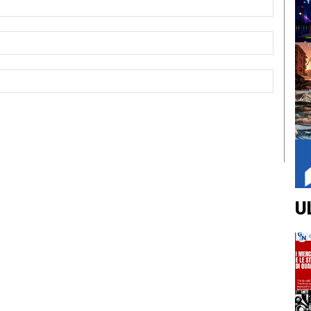
Email:*
Sito
Web:
U