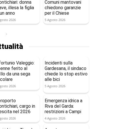
ntichiari: donna
Comuni mantovani
ave, illesa la figlia
chiedono garanzie
 un anno
per il Chiese
gosto 2026
5 Agosto 2026
tualità
fortunio Valeggio:
Incidenti sulla
enne ferito al
Gardesana, il sindaco
llo da una sega
chiede lo stop estivo
rcolare
alle bici
gosto 2026
5 Agosto 2026
roporto
Emergenza idrica a
ntichiari, cargo in
Riva del Garda:
escita nel 2026
restrizioni a Campi
gosto 2026
4 Agosto 2026