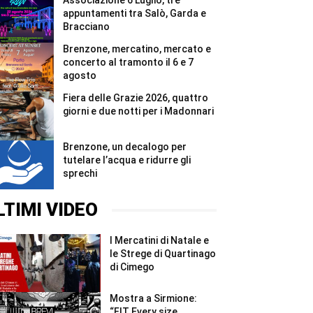
Associazione 6 Luglio, tre
un
anno
appuntamenti tra Salò, Garda e
#Shorts
Bracciano
Brenzone, mercatino, mercato e
concerto al tramonto il 6 e 7
agosto
Fiera delle Grazie 2026, quattro
giorni e due notti per i Madonnari
Brenzone, un decalogo per
tutelare l’acqua e ridurre gli
sprechi
LTIMI VIDEO
I Mercatini di Natale e
le Strege di Quartinago
di Cimego
Mostra a Sirmione:
“FIT Every size