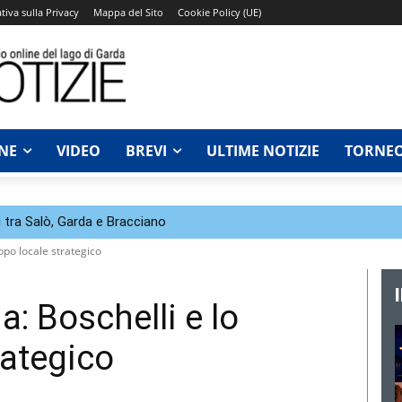
tiva sulla Privacy
Mappa del Sito
Cookie Policy (UE)
NE
VIDEO
BREVI
ULTIME NOTIZIE
TORNEO
 tra Salò, Garda e Bracciano
ppo locale strategico
: Boschelli e lo
rategico