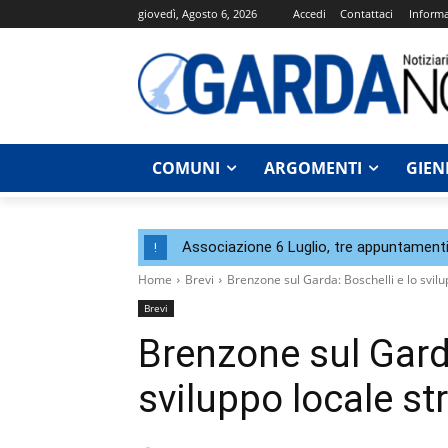
giovedì, Agosto 6, 2026
Accedi
Contattaci
Informa
COMUNI
ARGOMENTI
GIEN
Associazione 6 Luglio, tre appuntamenti
!
Home
Brevi
Brenzone sul Garda: Boschelli e lo svilu
Brevi
Brenzone sul Garda
sviluppo locale st