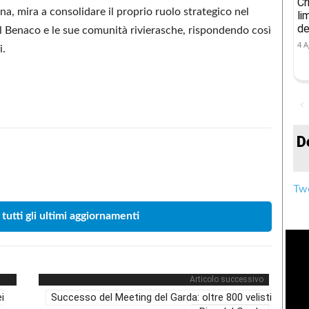
Cr
, mira a consolidare il proprio ruolo strategico nel
li
de
il Benaco e le sue comunità rivierasche, rispondendo così
4 A
i.
D
Condividere
Twe
 tutti gli ultimi aggiornamenti
Articolo successivo
i
Successo del Meeting del Garda: oltre 800 velisti