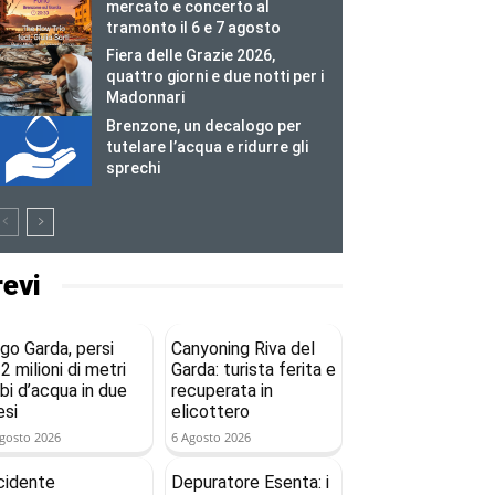
mercato e concerto al
tramonto il 6 e 7 agosto
Fiera delle Grazie 2026,
quattro giorni e due notti per i
Madonnari
Brenzone, un decalogo per
tutelare l’acqua e ridurre gli
sprechi
revi
go Garda, persi
Canyoning Riva del
2 milioni di metri
Garda: turista ferita e
bi d’acqua in due
recuperata in
si
elicottero
gosto 2026
6 Agosto 2026
cidente
Depuratore Esenta: i