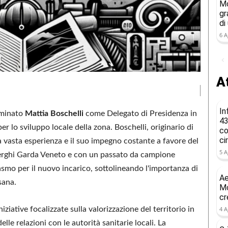
Mo
gr
di
6 A
At
In
minato
Mattia Boschelli
come Delegato di Presidenza in
43
per lo sviluppo locale della zona. Boschelli, originario di
co
ci
ua vasta esperienza e il suo impegno costante a favore del
5 A
lberghi Garda Veneto e con un passato da campione
smo per il nuovo incarico, sottolineando l'importanza di
Ae
sana.
Mo
cr
iziative focalizzate sulla valorizzazione del territorio in
4 A
lle relazioni con le autorità sanitarie locali. La