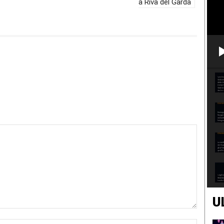
a Riva del Garda
U
Nome:*