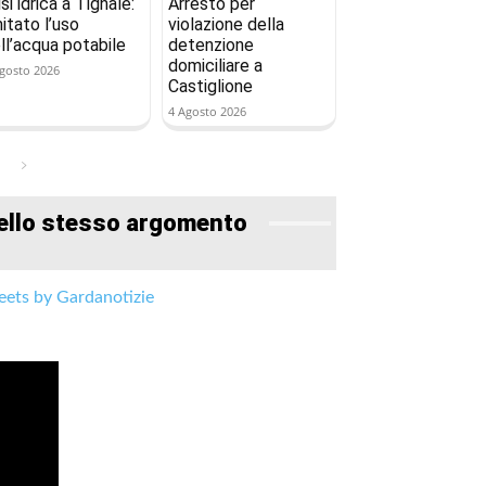
isi idrica a Tignale:
Arresto per
mitato l’uso
violazione della
ll’acqua potabile
detenzione
domiciliare a
gosto 2026
Castiglione
4 Agosto 2026
ello stesso argomento
ets by Gardanotizie