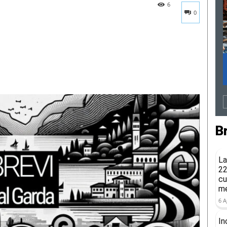
6
0
B
La
22
cu
me
6 A
In