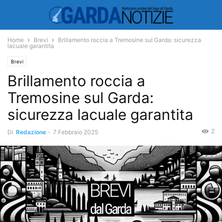
Home
Brevi
Brillamento roccia a Tremosine sul Garda: sicurezza
lacuale garantita
Brevi
Brillamento roccia a
Tremosine sul Garda:
sicurezza lacuale garantita
2
Di
Redazione
-
7 Febbraio 2025