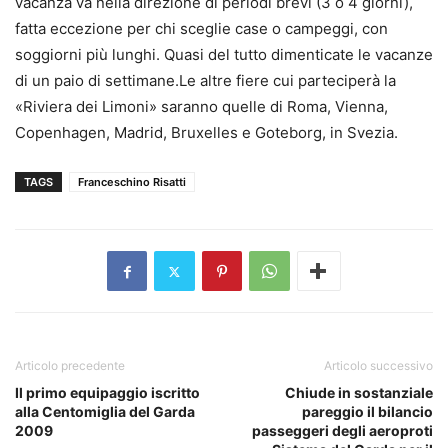
vacanza va nella direzione di periodi brevi (3 o 4 giorni),
fatta eccezione per chi sceglie case o campeggi, con
soggiorni più lunghi. Quasi del tutto dimenticate le vacanze
di un paio di settimane.Le altre fiere cui parteciperà la
«Riviera dei Limoni» saranno quelle di Roma, Vienna,
Copenhagen, Madrid, Bruxelles e Goteborg, in Svezia.
TAGS
Franceschino Risatti
Articolo precedente
Articolo successivo
Il primo equipaggio iscritto
Chiude in sostanziale
alla Centomiglia del Garda
pareggio il bilancio
2009
passeggeri degli aeroproti