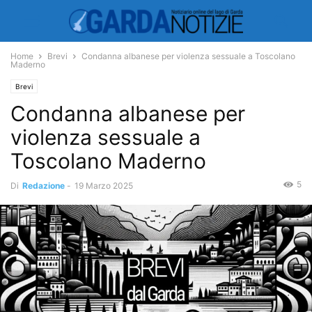
Home
Brevi
Condanna albanese per violenza sessuale a Toscolano
Maderno
Brevi
Condanna albanese per
violenza sessuale a
Toscolano Maderno
5
Di
Redazione
-
19 Marzo 2025