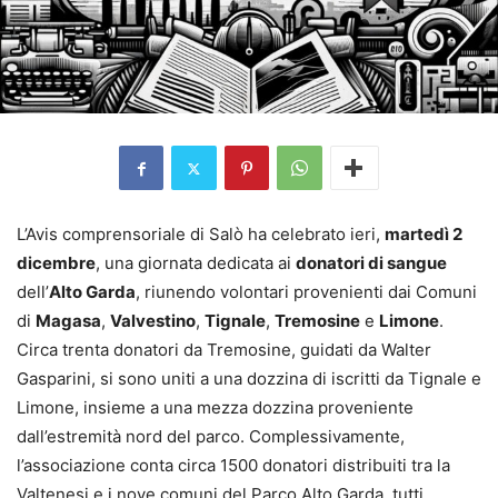
L’Avis comprensoriale di Salò ha celebrato ieri,
martedì 2
dicembre
, una giornata dedicata ai
donatori di sangue
dell’
Alto Garda
, riunendo volontari provenienti dai Comuni
di
Magasa
,
Valvestino
,
Tignale
,
Tremosine
e
Limone
.
Circa trenta donatori da Tremosine, guidati da Walter
Gasparini, si sono uniti a una dozzina di iscritti da Tignale e
Limone, insieme a una mezza dozzina proveniente
dall’estremità nord del parco. Complessivamente,
l’associazione conta circa 1500 donatori distribuiti tra la
Valtenesi e i nove comuni del Parco Alto Garda, tutti