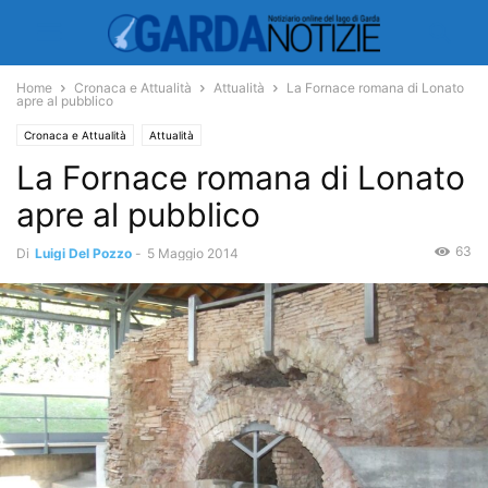
Home
Cronaca e Attualità
Attualità
La Fornace romana di Lonato
apre al pubblico
Cronaca e Attualità
Attualità
La Fornace romana di Lonato
apre al pubblico
63
Di
Luigi Del Pozzo
-
5 Maggio 2014