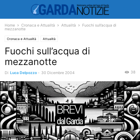
Home
Cronaca e Attualità
Attualità
Fuochi sull’acqua di
mezzanotte
Cronaca e Attualità
Attualità
Fuochi sull’acqua di
mezzanotte
38
Di
Luca Delpozzo
-
30 Dicembre 2004