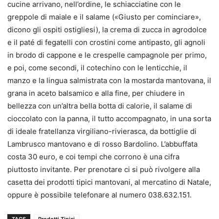
cucine arrivano, nell’ordine, le schiacciatine con le
greppole di maiale e il salame («Giusto per cominciare»,
dicono gli ospiti ostigliesi), la crema di zucca in agrodolce
e il paté di fegatelli con crostini come antipasto, gli agnoli
in brodo di cappone e le crespelle campagnole per primo,
e poi, come secondi, il cotechino con le lenticchie, il
manzo e la lingua salmistrata con la mostarda mantovana, il
grana in aceto balsamico e alla fine, per chiudere in
bellezza con un’altra bella botta di calorie, il salame di
cioccolato con la panna, il tutto accompagnato, in una sorta
di ideale fratellanza virgiliano-rivierasca, da bottiglie di
Lambrusco mantovano e di rosso Bardolino. L’abbuffata
costa 30 euro, e coi tempi che corrono è una cifra
piuttosto invitante. Per prenotare ci si può rivolgere alla
casetta dei prodotti tipici mantovani, al mercatino di Natale,
oppure è possibile telefonare al numero 038.632.151.