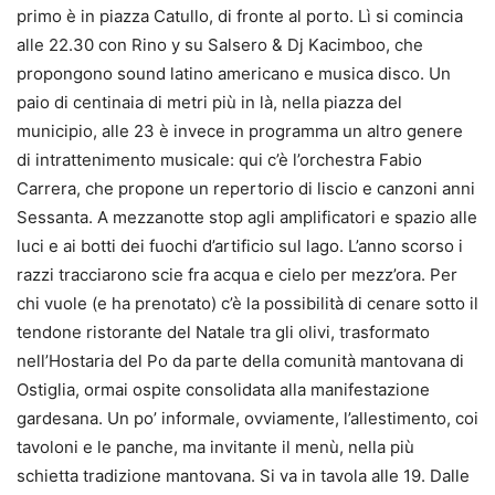
primo è in piazza Catullo, di fronte al porto. Lì si comincia
alle 22.30 con Rino y su Salsero & Dj Kacimboo, che
propongono sound latino americano e musica disco. Un
paio di centinaia di metri più in là, nella piazza del
municipio, alle 23 è invece in programma un altro genere
di intrattenimento musicale: qui c’è l’orchestra Fabio
Carrera, che propone un repertorio di liscio e canzoni anni
Sessanta. A mezzanotte stop agli amplificatori e spazio alle
luci e ai botti dei fuochi d’artificio sul lago. L’anno scorso i
razzi tracciarono scie fra acqua e cielo per mezz’ora. Per
chi vuole (e ha prenotato) c’è la possibilità di cenare sotto il
tendone ristorante del Natale tra gli olivi, trasformato
nell’Hostaria del Po da parte della comunità mantovana di
Ostiglia, ormai ospite consolidata alla manifestazione
gardesana. Un po’ informale, ovviamente, l’allestimento, coi
tavoloni e le panche, ma invitante il menù, nella più
schietta tradizione mantovana. Si va in tavola alle 19. Dalle