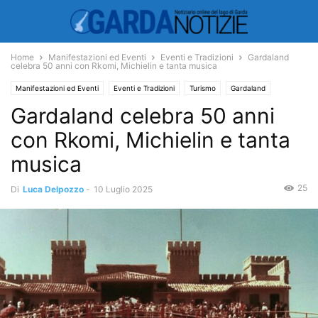
Home
Manifestazioni ed Eventi
Eventi e Tradizioni
Gardaland
celebra 50 anni con Rkomi, Michielin e tanta musica
Manifestazioni ed Eventi
Eventi e Tradizioni
Turismo
Gardaland
Gardaland celebra 50 anni
Spettacoli
Musica
con Rkomi, Michielin e tanta
musica
25
Di
Luca Delpozzo
-
10 Luglio 2025