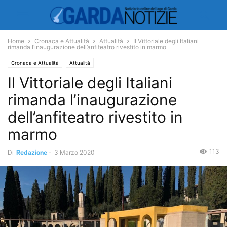
Home
Cronaca e Attualità
Attualità
Il Vittoriale degli Italiani
rimanda l’inaugurazione dell’anfiteatro rivestito in marmo
Cronaca e Attualità
Attualità
Il Vittoriale degli Italiani
rimanda l’inaugurazione
dell’anfiteatro rivestito in
marmo
113
Di
Redazione
-
3 Marzo 2020