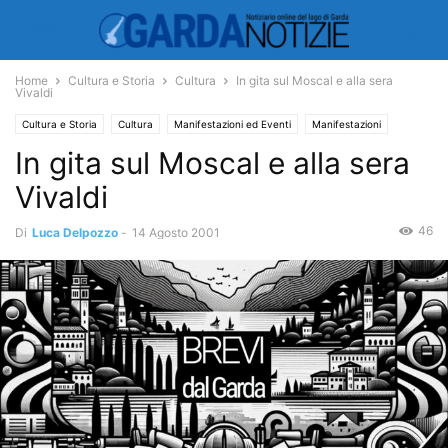
Home
Cultura e Storia
Cultura
In gita sul Moscal e alla sera
Vivaldi
Cultura e Storia
Cultura
Manifestazioni ed Eventi
Manifestazioni
In gita sul Moscal e alla sera
Vivaldi
46
Di
Luca Delpozzo
-
14 Agosto 2001