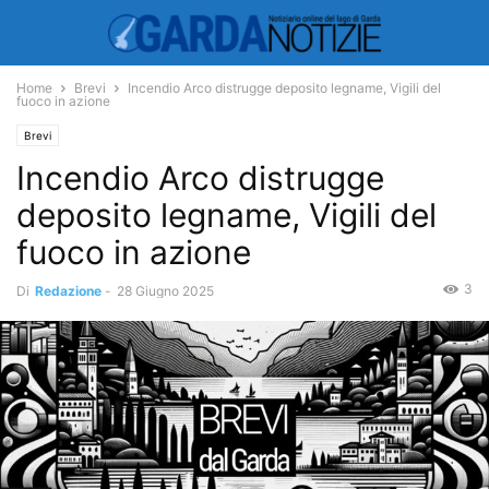
Home
Brevi
Incendio Arco distrugge deposito legname, Vigili del
fuoco in azione
Brevi
Incendio Arco distrugge
deposito legname, Vigili del
fuoco in azione
3
Di
Redazione
-
28 Giugno 2025