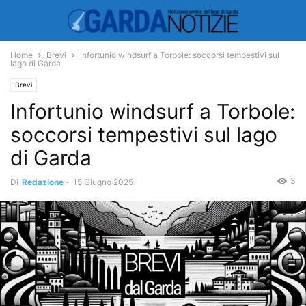
Home
Brevi
Infortunio windsurf a Torbole: soccorsi tempestivi sul
lago di Garda
Brevi
Infortunio windsurf a Torbole:
soccorsi tempestivi sul lago
di Garda
3
Di
Redazione
-
15 Giugno 2025