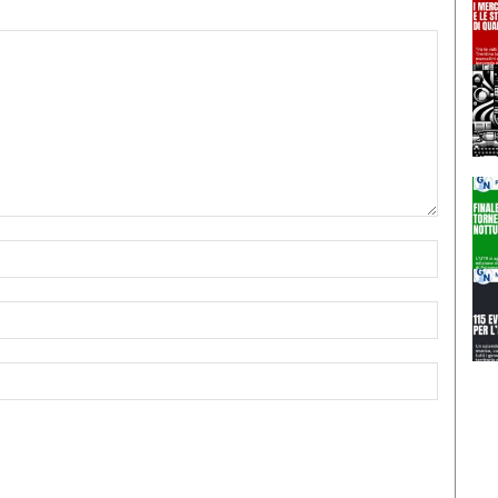
Nome:*
Email:*
Sito
Web: