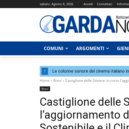
sabato, Agosto 8, 2026
Accedi
Contattaci
Informat
COMUNI
ARGOMENTI
GIEN
Le colonne sonore del cinema italiano i
!
Home
Brevi
Castiglione delle Stiviere: in corso l'ag
Brevi
Castiglione delle S
l’aggiornamento de
Sostenibile e il C