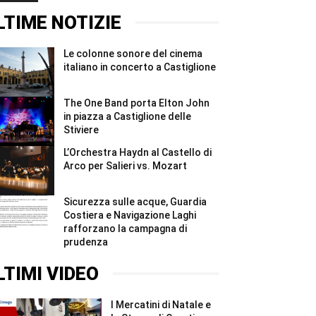
Stiviere
concerto
immersione
#Shorts
a
sul
LTIME NOTIZIE
Castiglione
Garda:
#Shorts
nove
strutture
Le colonne sonore del cinema
irregolari
e
italiano in concerto a Castiglione
sanzioni
...
#Shorts
The One Band porta Elton John
in piazza a Castiglione delle
Stiviere
L’Orchestra Haydn al Castello di
Arco per Salieri vs. Mozart
Sicurezza sulle acque, Guardia
Costiera e Navigazione Laghi
rafforzano la campagna di
prudenza
LTIMI VIDEO
I Mercatini di Natale e