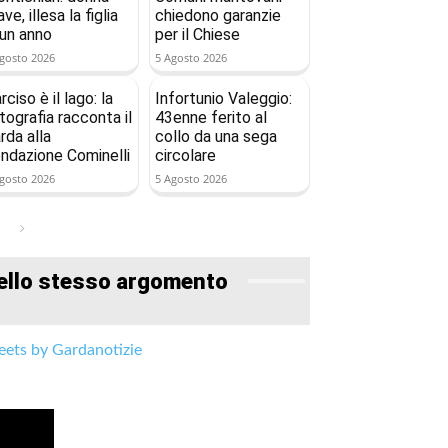
ave, illesa la figlia
chiedono garanzie
 un anno
per il Chiese
gosto 2026
5 Agosto 2026
rciso è il lago: la
Infortunio Valeggio:
tografia racconta il
43enne ferito al
rda alla
collo da una sega
ndazione Cominelli
circolare
gosto 2026
5 Agosto 2026
ello stesso argomento
ets by Gardanotizie