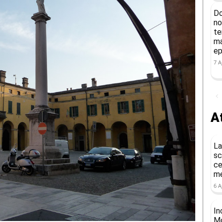
Do
no
te
ma
ep
7 A
At
La
sc
ce
me
6 A
In
Mo