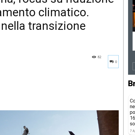
amento climatico.
nella transizione
82
0
B
Co
ne
po
16
so
7 A