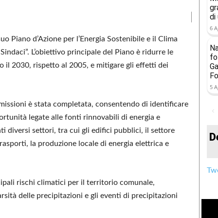
gr
di
6 A
suo Piano d’Azione per l’Energia Sostenibile e il Clima
Na
Sindaci”. L’obiettivo principale del Piano è ridurre le
fo
il 2030, rispetto al 2005, e mitigare gli effetti dei
Ga
Fo
5 A
emissioni è stata completata, consentendo di identificare
portunità legate alle fonti rinnovabili di energia e
 diversi settori, tra cui gli edifici pubblici, il settore
D
i trasporti, la produzione locale di energia elettrica e
Twe
pali rischi climatici per il territorio comunale,
rsità delle precipitazioni e gli eventi di precipitazioni