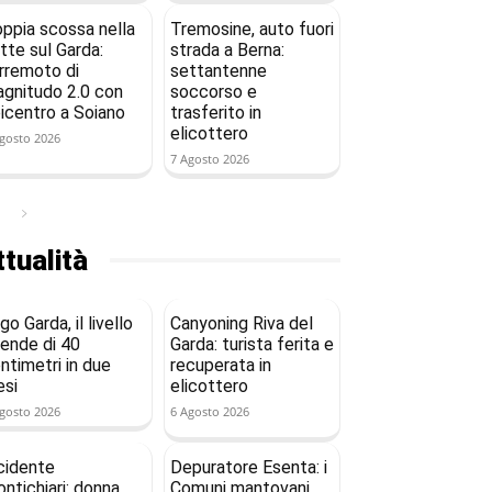
ppia scossa nella
Tremosine, auto fuori
tte sul Garda:
strada a Berna:
rremoto di
settantenne
gnitudo 2.0 con
soccorso e
icentro a Soiano
trasferito in
elicottero
gosto 2026
7 Agosto 2026
tualità
go Garda, il livello
Canyoning Riva del
ende di 40
Garda: turista ferita e
ntimetri in due
recuperata in
si
elicottero
gosto 2026
6 Agosto 2026
cidente
Depuratore Esenta: i
ntichiari: donna
Comuni mantovani