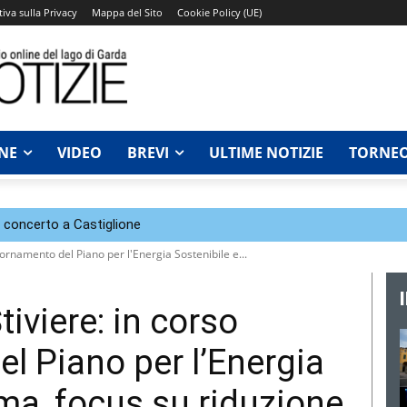
iva sulla Privacy
Mappa del Sito
Cookie Policy (UE)
NE
VIDEO
BREVI
ULTIME NOTIZIE
TORNEO
n concerto a Castiglione
giornamento del Piano per l'Energia Sostenibile e...
tiviere: in corso
l Piano per l’Energia
lima, focus su riduzione