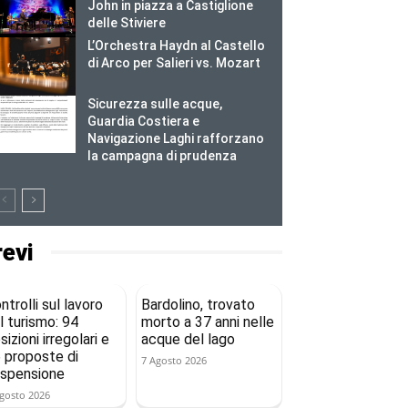
John in piazza a Castiglione
delle Stiviere
L’Orchestra Haydn al Castello
di Arco per Salieri vs. Mozart
Sicurezza sulle acque,
Guardia Costiera e
Navigazione Laghi rafforzano
la campagna di prudenza
revi
ntrolli sul lavoro
Bardolino, trovato
l turismo: 94
morto a 37 anni nelle
sizioni irregolari e
acque del lago
 proposte di
7 Agosto 2026
spensione
gosto 2026