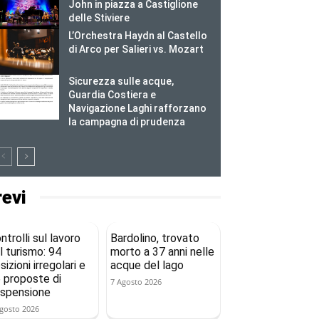
John in piazza a Castiglione
delle Stiviere
L’Orchestra Haydn al Castello
di Arco per Salieri vs. Mozart
Sicurezza sulle acque,
Guardia Costiera e
Navigazione Laghi rafforzano
la campagna di prudenza
revi
ntrolli sul lavoro
Bardolino, trovato
l turismo: 94
morto a 37 anni nelle
sizioni irregolari e
acque del lago
 proposte di
7 Agosto 2026
spensione
gosto 2026