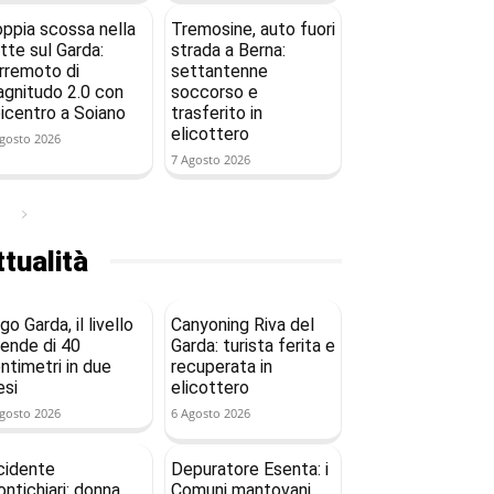
ppia scossa nella
Tremosine, auto fuori
tte sul Garda:
strada a Berna:
rremoto di
settantenne
gnitudo 2.0 con
soccorso e
icentro a Soiano
trasferito in
elicottero
gosto 2026
7 Agosto 2026
tualità
go Garda, il livello
Canyoning Riva del
ende di 40
Garda: turista ferita e
ntimetri in due
recuperata in
si
elicottero
gosto 2026
6 Agosto 2026
cidente
Depuratore Esenta: i
ntichiari: donna
Comuni mantovani