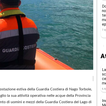
Do
no
te
ma
ep
7 A
At
La
sc
ce
me
6 A
postazione estiva della Guardia Costiera di Nago Torbole,
lio la sua attività operativa nelle acque della Provincia
In
to di uomini e mezzi della Guardia Costiera del Lago di
Mo