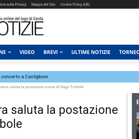
iva sulla Privacy
Mappa del Sito
Cookie Policy (UE)
NE
VIDEO
BREVI
ULTIME NOTIZIE
TORNEO
n concerto a Castiglione
tiera saluta la postazione estiva di Nago Torbole
ra saluta la postazione
rbole