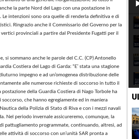
 anche la parte Nord del Lago con una postazione in
Le intenzioni sono ora quelle di renderla definitiva e di
ogistici. Ringrazio anche il Commissario del Governo per la
ertici provinciali a partire dal Presidente Fugatti per il
le, si sommano anche le parole del C.C. (CP) Antonello
rdia Costiera del Lago di Garda: “E’ stata una stagione
 diuturno impegno e ad un’omogenea distribuzione delle
ontamente alle numerose richieste di soccorso in tutto il
la postazione della Guardia Costiera di Nago Torbole ha
U
di soccorso, che hanno egregiamente ed in maniera
autica della Polizia di Stato di Riva e con i mezzi navali
arda. Nel periodo invernale assicureremo, comunque, la
 di pattugliamento programmate, continuando, altresì, ad
elle attività di soccorso con un’unità SAR pronta a