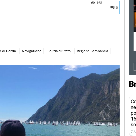
168
0
o di Garda
Navigazione
Polizia di Stato
Regione Lombardia
B
Co
ne
po
16
so
7 A