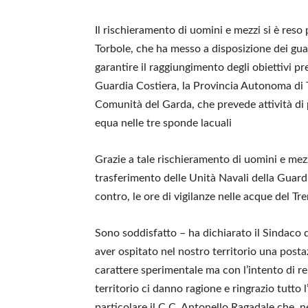
Il rischieramento di uomini e mezzi si è reso
Torbole, che ha messo a disposizione dei guard
garantire il raggiungimento degli obiettivi pre
Guardia Costiera, la Provincia Autonoma di T
Comunità del Garda, che prevede attività di 
equa nelle tre sponde lacuali
Grazie a tale rischieramento di uomini e mezz
trasferimento delle Unità Navali della Guard
contro, le ore di vigilanze nelle acque del Tre
Sono soddisfatto – ha dichiarato il Sindaco 
aver ospitato nel nostro territorio una postaz
carattere sperimentale ma con l’intento di rend
territorio ci danno ragione e ringrazio tutto 
particolare il C.C. Antonello Ragadale che, ne