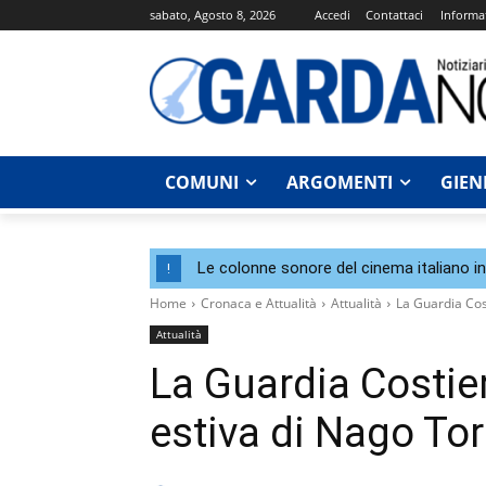
sabato, Agosto 8, 2026
Accedi
Contattaci
Informat
COMUNI
ARGOMENTI
GIEN
Le colonne sonore del cinema italiano i
!
Home
Cronaca e Attualità
Attualità
La Guardia Cos
Attualità
La Guardia Costie
estiva di Nago To