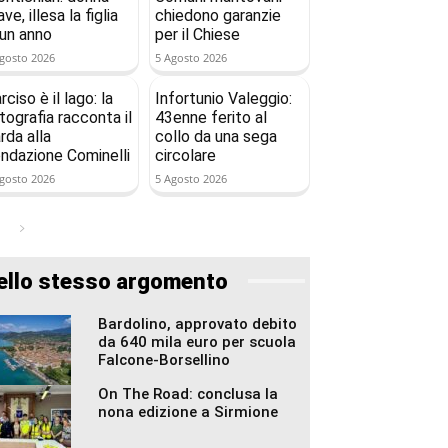
ave, illesa la figlia
chiedono garanzie
 un anno
per il Chiese
gosto 2026
5 Agosto 2026
rciso è il lago: la
Infortunio Valeggio:
tografia racconta il
43enne ferito al
rda alla
collo da una sega
ndazione Cominelli
circolare
gosto 2026
5 Agosto 2026
ello stesso argomento
Bardolino, approvato debito
da 640 mila euro per scuola
Falcone-Borsellino
On The Road: conclusa la
nona edizione a Sirmione