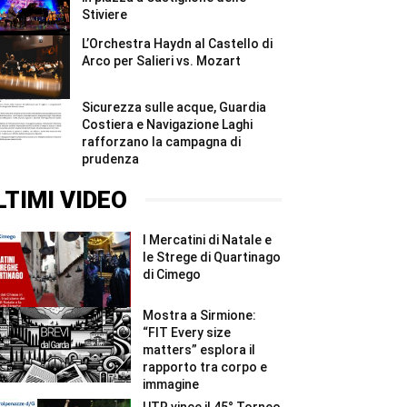
Stiviere
L’Orchestra Haydn al Castello di
Arco per Salieri vs. Mozart
Sicurezza sulle acque, Guardia
Costiera e Navigazione Laghi
rafforzano la campagna di
prudenza
LTIMI VIDEO
I Mercatini di Natale e
le Strege di Quartinago
di Cimego
Mostra a Sirmione:
“FIT Every size
matters” esplora il
rapporto tra corpo e
immagine
UTR vince il 45° Torneo