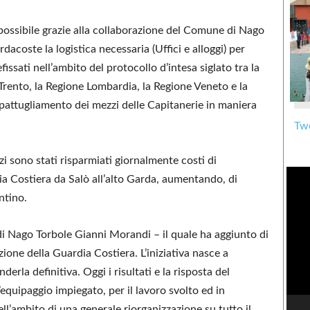
 possibile grazie alla collaborazione del Comune di Nago
acoste la logistica necessaria (Uffici e alloggi) per
fissati nell’ambito del protocollo d’intesa siglato tra la
rento, la Regione Lombardia, la Regione Veneto e la
pattugliamento dei mezzi delle Capitanerie in maniera
Twe
i sono stati risparmiati giornalmente costi di
ia Costiera da Salò all’alto Garda, aumentando, di
ntino.
di Nago Torbole Gianni Morandi – il quale ha aggiunto di
ione della Guardia Costiera. L’iniziativa nasce a
erla definitiva. Oggi i risultati e la risposta del
l’equipaggio impiegato, per il lavoro svolto ed in
ll’ambito di una generale riorganizzazione su tutto il