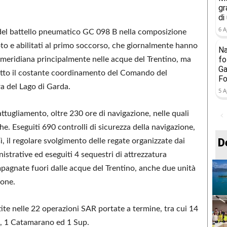
gr
di
6 A
do del battello pneumatico GC 098 B nella composizione
to e abilitati al primo soccorso, che giornalmente hanno
Na
fo
pomeridiana principalmente nelle acque del Trentino, ma
Ga
sotto il costante coordinamento del Comando del
Fo
a del Lago di Garda.
5 A
attugliamento, oltre 230 ore di navigazione, nelle quali
e. Eseguiti 690 controlli di sicurezza della navigazione,
D
sì, il regolare svolgimento delle regate organizzate dai
istrative ed eseguiti 4 sequestri di attrezzatura
ompagnate fuori dalle acque del Trentino, anche due unità
ione.
ite nelle 22 operazioni SAR portate a termine, tra cui 14
a, 1 Catamarano ed 1 Sup.