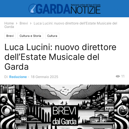
Home
Brevi
Luca Lucini: nuovo direttore dell’Estate Musicale del
Garda
Brevi
Cultura e Storia
Cultura
Luca Lucini: nuovo direttore
dell’Estate Musicale del
Garda
11
Di
Redazione
-
18 Gennaio 2025