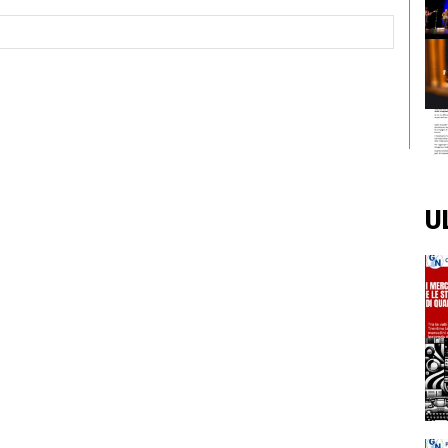
Sito
Web:
U