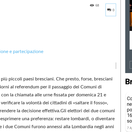
68
0
più piccoli paesi bresciani. Che presto, forse, bresciani
B
orni al referendum per il passaggio dei Comuni di
, con la chiamata alle urne fissata per domenica 21 e
Co
rificare la volontà dei cittadini di «saltare il fosso»,
ne
po
rendere la decisione effettiva.Gli elettori dei due comuni
16
r esprimere una preferenza: restare lombardi, o diventare
so
che i due Comuni furono annessi alla Lombardia negli anni
7 A