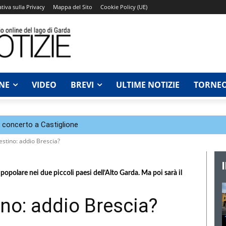
tiva sulla Privacy
Mappa del Sito
Cookie Policy (UE)
NE
VIDEO
BREVI
ULTIME NOTIZIE
TORNEO
n concerto a Castiglione
stino: addio Brescia?
popolare nei due piccoli paesi dell’Alto Garda. Ma poi sarà il
no: addio Brescia?