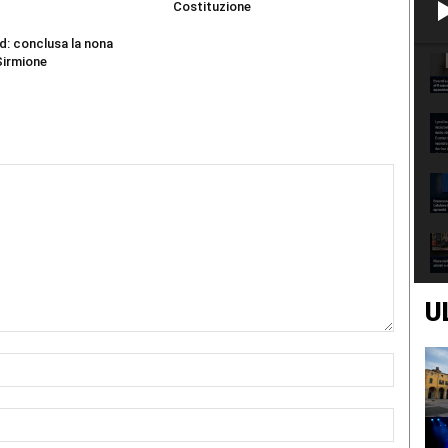
Costituzione
d: conclusa la nona
Sirmione
U
Nome:*
Email:*