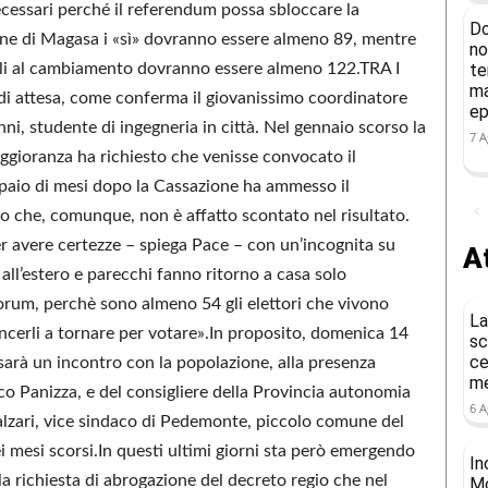
ecessari perché il referendum possa sbloccare la
Do
une di Magasa i «sì» dovranno essere almeno 89, mentre
no
te
oli al cambiamento dovranno essere almeno 122.TRA I
ma
i attesa, come conferma il giovanissimo coordinatore
ep
i, studente di ingegneria in città. Nel gennaio scorso la
7 A
aggioranza ha richiesto che venisse convocato il
 paio di mesi dopo la Cassazione ha ammesso il
to che, comunque, non è affatto scontato nel risultato.
r avere certezze – spiega Pace – con un’incognita su
At
i all’estero e parecchi fanno ritorno a casa solo
orum, perchè sono almeno 54 gli elettori che vivono
La
ncerli a tornare per votare».In proposito, domenica 14
sc
ce
 sarà un incontro con la popolazione, alla presenza
me
nco Panizza, e del consigliere della Provincia autonomia
6 A
alzari, vice sindaco di Pedemonte, piccolo comune del
i mesi scorsi.In questi ultimi giorni sta però emergendo
In
a richiesta di abrogazione del decreto regio che nel
Mo