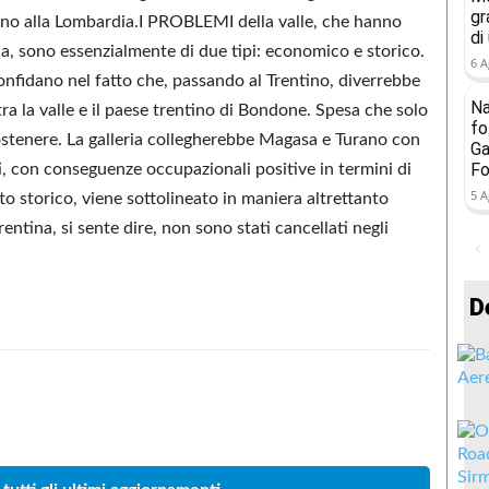
gr
tino alla Lombardia.I PROBLEMI della valle, che hanno
di
cia, sono essenzialmente di due tipi: economico e storico.
6 A
onfidano nel fatto che, passando al Trentino, diverrebbe
Na
tra la valle e il paese trentino di Bondone. Spesa che solo
fo
stenere. La galleria collegherebbe Magasa e Turano con
Ga
Fo
i, con conseguenze occupazionali positive in termini di
5 A
to storico, viene sottolineato in maniera altrettanto
entina, si sente dire, non sono stati cancellati negli
D
Condividere