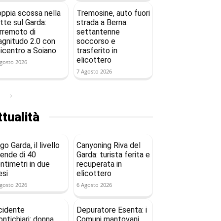
ppia scossa nella
Tremosine, auto fuori
tte sul Garda:
strada a Berna:
rremoto di
settantenne
gnitudo 2.0 con
soccorso e
icentro a Soiano
trasferito in
elicottero
gosto 2026
7 Agosto 2026
tualità
go Garda, il livello
Canyoning Riva del
ende di 40
Garda: turista ferita e
ntimetri in due
recuperata in
si
elicottero
gosto 2026
6 Agosto 2026
cidente
Depuratore Esenta: i
ntichiari: donna
Comuni mantovani