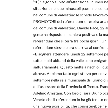
’30).Salgono subito all’attenzione i numeri n
situazione nei due minuscoli paesi: nel com
nel comune di Valvestino le schede favorev
PROMOTORI del referendum si respira aria d
del comune di Valvestino, Davide Pace, 22 ann
gente ha risposto in maniera positiva e la m
referendum che si terrà tra pochi giorni. Un
referendum stesso e ora si arriva al confron
«Bisognerà attendere lunedì 22 settembre pe
tutte: molti abitanti della valle sono emigrat
saltuariamente. Questo mette a rischio il qu
altrove. Abbiamo fatto ogni sforzo per convi
settembre nella sala municipale di Turano ci
dell’assessore della Provincia di Trento, Fra
Adelino Amistani. Con loro ci sarà Bruno Sc
Veneto che il referendum lo ha già tenuto ne
una nuova possibilità, che consisterebbe nell