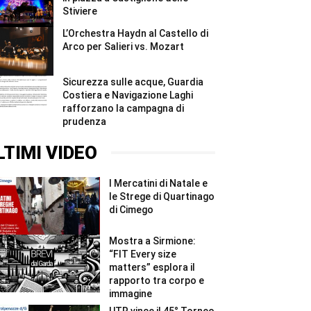
Stiviere
L’Orchestra Haydn al Castello di
Arco per Salieri vs. Mozart
Sicurezza sulle acque, Guardia
Costiera e Navigazione Laghi
rafforzano la campagna di
prudenza
LTIMI VIDEO
I Mercatini di Natale e
le Strege di Quartinago
di Cimego
Mostra a Sirmione:
“FIT Every size
matters” esplora il
rapporto tra corpo e
immagine
UTR vince il 45° Torneo