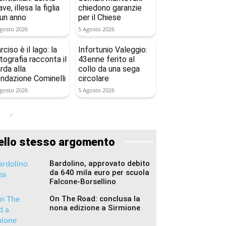
ave, illesa la figlia
chiedono garanzie
 un anno
per il Chiese
gosto 2026
5 Agosto 2026
rciso è il lago: la
Infortunio Valeggio:
tografia racconta il
43enne ferito al
rda alla
collo da una sega
ndazione Cominelli
circolare
gosto 2026
5 Agosto 2026
ello stesso argomento
Bardolino, approvato debito
da 640 mila euro per scuola
Falcone-Borsellino
On The Road: conclusa la
nona edizione a Sirmione