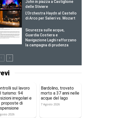
John in piazza a Castiglione
delle Stiviere
L’Orchestra Haydn al Castello
di Arco per Salieri vs. Mozart
Sicurezza sulle acque,
Guardia Costiera e
Navigazione Laghi rafforzano
la campagna di prudenza
revi
ntrolli sul lavoro
Bardolino, trovato
l turismo: 94
morto a 37 anni nelle
sizioni irregolari e
acque del lago
 proposte di
7 Agosto 2026
spensione
gosto 2026