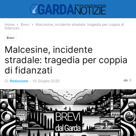
Home
Brevi
Malcesine, incidente stradale: tragedia per coppia di
fidanzati
Brevi
Malcesine, incidente
stradale: tragedia per coppia
di fidanzati
6
Di
Redazione
-
10 Giugno 2025