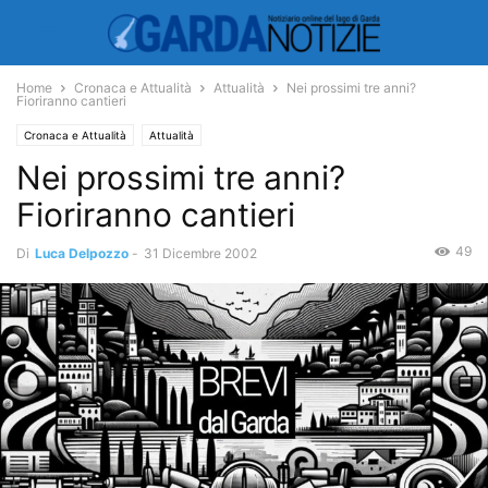
Home
Cronaca e Attualità
Attualità
Nei prossimi tre anni?
Fioriranno cantieri
Cronaca e Attualità
Attualità
Nei prossimi tre anni?
Fioriranno cantieri
49
Di
Luca Delpozzo
-
31 Dicembre 2002