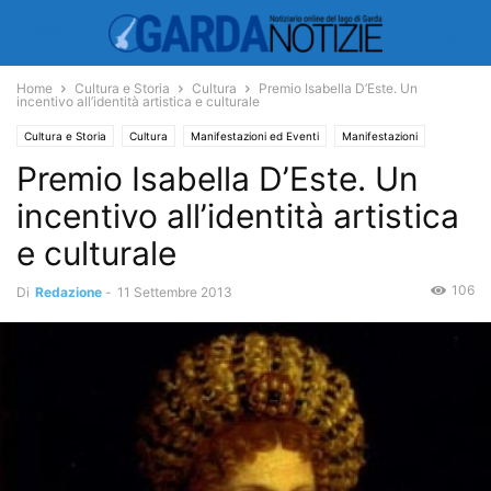
Home
Cultura e Storia
Cultura
Premio Isabella D’Este. Un
incentivo all’identità artistica e culturale
Cultura e Storia
Cultura
Manifestazioni ed Eventi
Manifestazioni
Premio Isabella D’Este. Un
incentivo all’identità artistica
e culturale
106
Di
Redazione
-
11 Settembre 2013