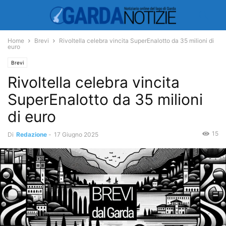
Home
Brevi
Rivoltella celebra vincita SuperEnalotto da 35 milioni di
euro
Brevi
Rivoltella celebra vincita
SuperEnalotto da 35 milioni
di euro
15
Di
Redazione
-
17 Giugno 2025